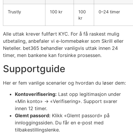
Trustly
100 kr
100
0–24 timer
kr
Alle uttak krever fullført KYC. For å få raskest mulig
utbetaling, anbefaler vi e-lommebøker som Skrill eller
Neteller. bet365 behandler vanligvis uttak innen 24
timer, men bankene kan forsinke prosessen.
Supportguide
Her er fem vanlige scenarier og hvordan du løser dem:
Kontoverifisering:
Last opp legitimasjon under
«Min konto» → «Verifisering». Support svarer
innen 12 timer.
Glemt passord:
Klikk «Glemt passord» på
innloggingssiden. Du får en e-post med
tilbakestillingslenke.