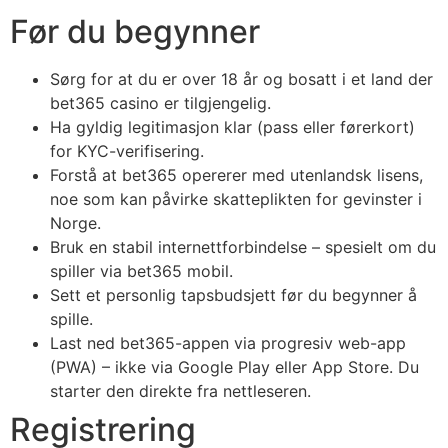
Før du begynner
Sørg for at du er over 18 år og bosatt i et land der
bet365 casino er tilgjengelig.
Ha gyldig legitimasjon klar (pass eller førerkort)
for KYC-verifisering.
Forstå at bet365 opererer med utenlandsk lisens,
noe som kan påvirke skatteplikten for gevinster i
Norge.
Bruk en stabil internettforbindelse – spesielt om du
spiller via bet365 mobil.
Sett et personlig tapsbudsjett før du begynner å
spille.
Last ned bet365-appen via progresiv web-app
(PWA) – ikke via Google Play eller App Store. Du
starter den direkte fra nettleseren.
Registrering