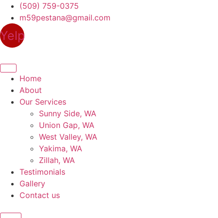
Skip
(509) 759-0375
to
m59pestana@gmail.com
content
Yelp
Home
About
Our Services
Sunny Side, WA
Union Gap, WA
West Valley, WA
Yakima, WA
Zillah, WA
Testimonials
Gallery
Contact us