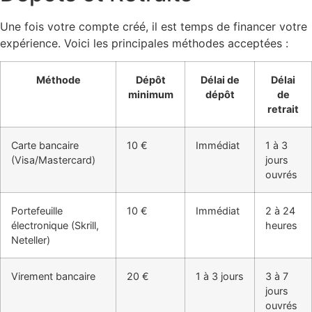
Une fois votre compte créé, il est temps de financer votre
expérience. Voici les principales méthodes acceptées :
Méthode
Dépôt
Délai de
Délai
minimum
dépôt
de
retrait
Carte bancaire
10 €
Immédiat
1 à 3
(Visa/Mastercard)
jours
ouvrés
Portefeuille
10 €
Immédiat
2 à 24
électronique (Skrill,
heures
Neteller)
Virement bancaire
20 €
1 à 3 jours
3 à 7
jours
ouvrés