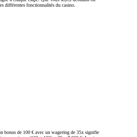
s différentes fonctionnalités du casino.
 un bonus de 100 € avec un wagering de 35x signifie