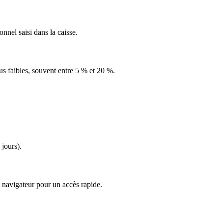
nnel saisi dans la caisse.
us faibles, souvent entre 5 % et 20 %.
 jours).
 navigateur pour un accès rapide.