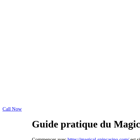
Call Now
Guide pratique du Magica
Commencer avec
https://magical-spincasino.com/
est s