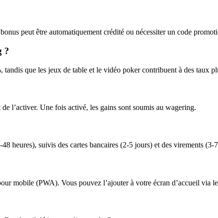
e bonus peut être automatiquement crédité ou nécessiter un code promotio
g ?
andis que les jeux de table et le vidéo poker contribuent à des taux pl
e l’activer. Une fois activé, les gains sont soumis au wagering.
-48 heures), suivis des cartes bancaires (2-5 jours) et des virements (3-7
our mobile (PWA). Vous pouvez l’ajouter à votre écran d’accueil via le