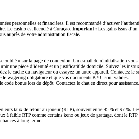
nnées personnelles et financières. Il est recommandé d’activer l’authent
re. Le casino est licencié à Curaçao.
Important :
Les gains issus d’un 
us auprès de votre administration fiscale.
e oublié » sur la page de connexion. Un e-mail de réinitialisation vous
rnir une pièce d’identité et un justificatif de domicile. Suivez les instru
dez le cache du navigateur ou essayez un autre appareil. Contactez le su
é le wagering obligatoire et que vos documents KYC sont validés.
le code bonus lors du dépôt. Contactez le chat en direct pour assistance
eilleurs taux de retour au joueur (RTP), souvent entre 95 % et 97 %. Le
 jeux à faible RTP comme certains keno ou jeux de grattage, dont le RTP
chances à long terme.