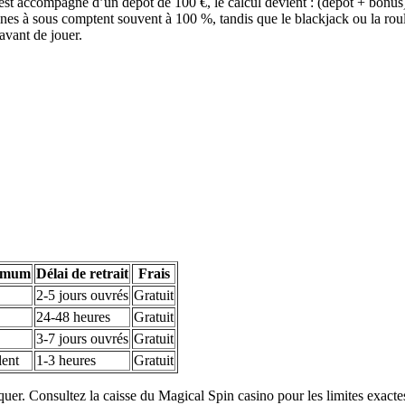
est accompagné d’un dépôt de 100 €, le calcul devient : (dépôt + bonu
nes à sous comptent souvent à 100 %, tandis que le blackjack ou la ro
avant de jouer.
nimum
Délai de retrait
Frais
2-5 jours ouvrés
Gratuit
24-48 heures
Gratuit
3-7 jours ouvrés
Gratuit
lent
1-3 heures
Gratuit
quer. Consultez la caisse du Magical Spin casino pour les limites exacte