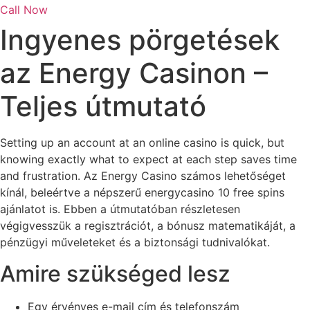
Call Now
Ingyenes pörgetések
az Energy Casinon –
Teljes útmutató
Setting up an account at an online casino is quick, but
knowing exactly what to expect at each step saves time
and frustration. Az Energy Casino számos lehetőséget
kínál, beleértve a népszerű energycasino 10 free spins
ajánlatot is. Ebben a útmutatóban részletesen
végigvesszük a regisztrációt, a bónusz matematikáját, a
pénzügyi műveleteket és a biztonsági tudnivalókat.
Amire szükséged lesz
Egy érvényes e-mail cím és telefonszám