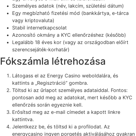
Személyes adatok (név, lakcím, születési dátum)
Egy megbízható fizetési mód (bankkártya, e-tárca
vagy kriptovaluta)
Stabil internetkapcsolat
Azonosító okmány a KYC ellenőrzéshez (később)
Legalább 18 éves kor (vagy az országodban előírt
szerencsejáték-korhatár)
Fókszámla létrehozása
Látogass el az Energy Casino weboldalára, és
kattints a „Regisztráció” gombra.
Töltsd ki az űrlapot személyes adataiddal. Fontos:
pontosan add meg az adatokat, mert később a KYC
ellenőrzés során egyeznie kell.
Erősítsd meg az e-mail címedet a kapott linkre
kattintva.
Jelentkezz be, és töltsd ki a profilodat. Az
energycasino ingyen porgetés aktiválásához gyakran