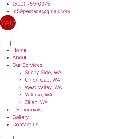
Skip
(509) 759-0375
to
m59pestana@gmail.com
content
Yelp
Home
About
Our Services
Sunny Side, WA
Union Gap, WA
West Valley, WA
Yakima, WA
Zillah, WA
Testimonials
Gallery
Contact us