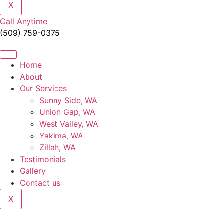
X
Call Anytime
(509) 759-0375
Home
About
Our Services
Sunny Side, WA
Union Gap, WA
West Valley, WA
Yakima, WA
Zillah, WA
Testimonials
Gallery
Contact us
X