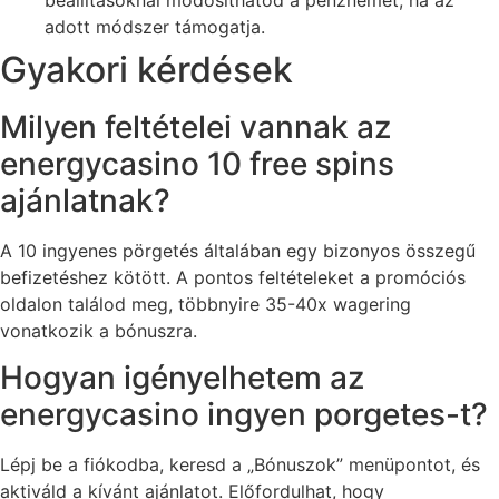
adott módszer támogatja.
Gyakori kérdések
Milyen feltételei vannak az
energycasino 10 free spins
ajánlatnak?
A 10 ingyenes pörgetés általában egy bizonyos összegű
befizetéshez kötött. A pontos feltételeket a promóciós
oldalon találod meg, többnyire 35-40x wagering
vonatkozik a bónuszra.
Hogyan igényelhetem az
energycasino ingyen porgetes-t?
Lépj be a fiókodba, keresd a „Bónuszok” menüpontot, és
aktiváld a kívánt ajánlatot. Előfordulhat, hogy