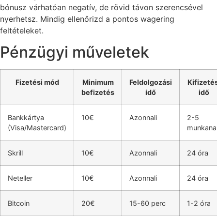
bónusz várhatóan negatív, de rövid távon szerencsével
nyerhetsz. Mindig ellenőrizd a pontos wagering
feltételeket.
Pénzügyi műveletek
Fizetési mód
Minimum
Feldolgozási
Kifizeté
befizetés
idő
idő
Bankkártya
10€
Azonnali
2-5
(Visa/Mastercard)
munkana
Skrill
10€
Azonnali
24 óra
Neteller
10€
Azonnali
24 óra
Bitcoin
20€
15-60 perc
1-2 óra