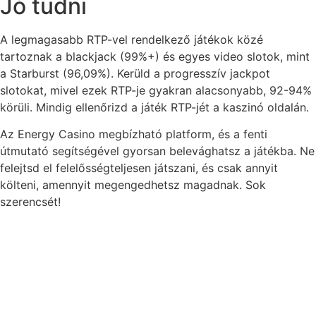
Jó tudni
A legmagasabb RTP-vel rendelkező játékok közé
tartoznak a blackjack (99%+) és egyes video slotok, mint
a Starburst (96,09%). Kerüld a progresszív jackpot
slotokat, mivel ezek RTP-je gyakran alacsonyabb, 92-94%
körüli. Mindig ellenőrizd a játék RTP-jét a kaszinó oldalán.
Az Energy Casino megbízható platform, és a fenti
útmutató segítségével gyorsan belevághatsz a játékba. Ne
felejtsd el felelősségteljesen játszani, és csak annyit
költeni, amennyit megengedhetsz magadnak. Sok
szerencsét!