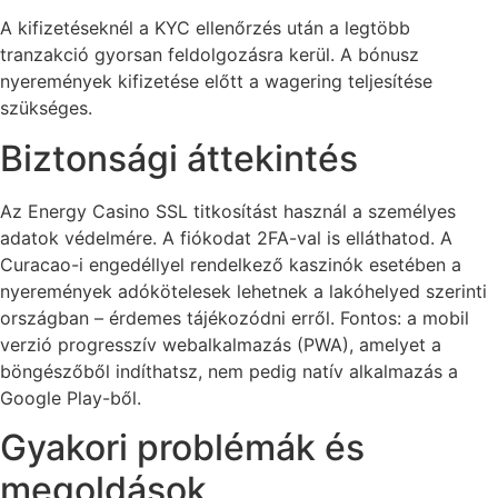
A kifizetéseknél a KYC ellenőrzés után a legtöbb
tranzakció gyorsan feldolgozásra kerül. A bónusz
nyeremények kifizetése előtt a wagering teljesítése
szükséges.
Biztonsági áttekintés
Az Energy Casino SSL titkosítást használ a személyes
adatok védelmére. A fiókodat 2FA-val is elláthatod. A
Curacao-i engedéllyel rendelkező kaszinók esetében a
nyeremények adókötelesek lehetnek a lakóhelyed szerinti
országban – érdemes tájékozódni erről. Fontos: a mobil
verzió progresszív webalkalmazás (PWA), amelyet a
böngészőből indíthatsz, nem pedig natív alkalmazás a
Google Play-ből.
Gyakori problémák és
megoldások