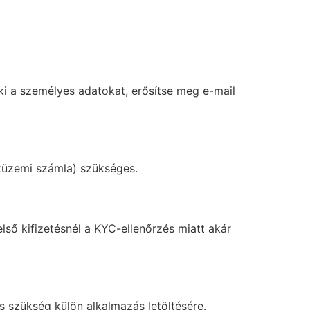
 ki a személyes adatokat, erősítse meg e-mail
züzemi számla) szükséges.
lső kifizetésnél a KYC-ellenőrzés miatt akár
s szükség külön alkalmazás letöltésére.