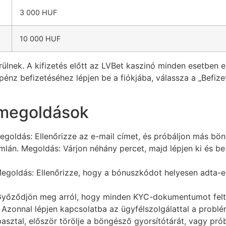
3 000 HUF
10 000 HUF
rülnek. A kifizetés előtt az LVBet kaszinó minden esetben e
A pénz befizetéséhez lépjen be a fiókjába, válassza a „Befi
 megoldások
Megoldás: Ellenőrizze az e-mail címet, és próbáljon más bön
mlán. Megoldás: Várjon néhány percet, majd lépjen ki és be 
egoldás: Ellenőrizze, hogy a bónuszkódot helyesen adta-e
 Győződjön meg arról, hogy minden KYC-dokumentumot feltöl
: Azonnal lépjen kapcsolatba az ügyfélszolgálattal a probl
sztal, először törölje a böngésző gyorsítótárát, vagy pró