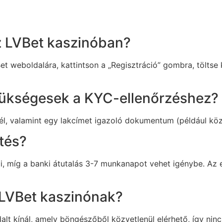
z LVBet kaszinóban?
et weboldalára, kattintson a „Regisztráció” gombra, töltse
ükségesek a KYC-ellenőrzéshez?
él, valamint egy lakcímet igazoló dokumentum (például kö
etés?
i, míg a banki átutalás 3-7 munkanapot vehet igénybe. Az e
 LVBet kaszinónak?
alt kínál, amely böngészőből közvetlenül elérhető, így ninc