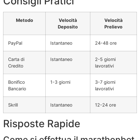
Consigli Pratici
Metodo
Velocità
Velocità
Deposito
Prelievo
PayPal
Istantaneo
24-48 ore
Carta di
Istantaneo
2-5 giorni
Credito
lavorativi
Bonifico
1-3 giorni
3-7 giorni
Bancario
lavorativi
Skrill
Istantaneo
12-24 ore
Risposte Rapide
Come si effettua il marathonbet