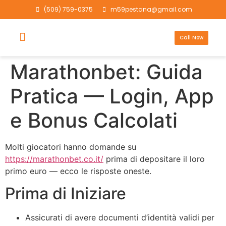
(509) 759-0375
m59pestana@gmail.com
Call Now
Marathonbet: Guida
Pratica — Login, App
e Bonus Calcolati
Molti giocatori hanno domande su
https://marathonbet.co.it/
prima di depositare il loro
primo euro — ecco le risposte oneste.
Prima di Iniziare
Assicurati di avere documenti d’identità validi per