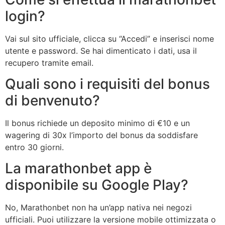
login?
Vai sul sito ufficiale, clicca su “Accedi” e inserisci nome
utente e password. Se hai dimenticato i dati, usa il
recupero tramite email.
Quali sono i requisiti del bonus
di benvenuto?
Il bonus richiede un deposito minimo di €10 e un
wagering di 30x l’importo del bonus da soddisfare
entro 30 giorni.
La marathonbet app è
disponibile su Google Play?
No, Marathonbet non ha un’app nativa nei negozi
ufficiali. Puoi utilizzare la versione mobile ottimizzata o