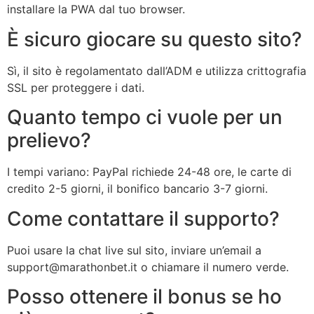
installare la PWA dal tuo browser.
È sicuro giocare su questo sito?
Sì, il sito è regolamentato dall’ADM e utilizza crittografia
SSL per proteggere i dati.
Quanto tempo ci vuole per un
prelievo?
I tempi variano: PayPal richiede 24-48 ore, le carte di
credito 2-5 giorni, il bonifico bancario 3-7 giorni.
Come contattare il supporto?
Puoi usare la chat live sul sito, inviare un’email a
support@marathonbet.it o chiamare il numero verde.
Posso ottenere il bonus se ho