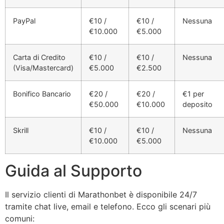
PayPal
€10 /
€10 /
Nessuna
€10.000
€5.000
Carta di Credito
€10 /
€10 /
Nessuna
(Visa/Mastercard)
€5.000
€2.500
Bonifico Bancario
€20 /
€20 /
€1 per
€50.000
€10.000
deposito
Skrill
€10 /
€10 /
Nessuna
€10.000
€5.000
Guida al Supporto
Il servizio clienti di Marathonbet è disponibile 24/7
tramite chat live, email e telefono. Ecco gli scenari più
comuni: