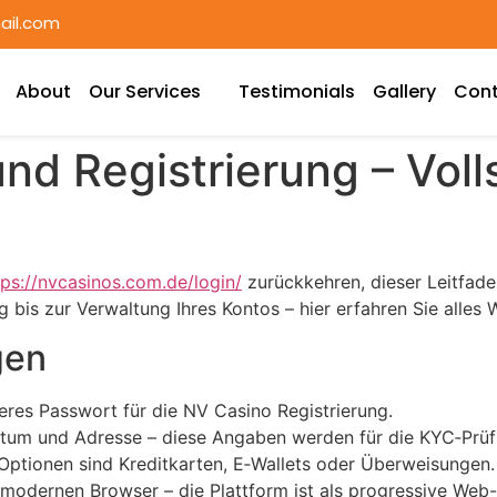
il.com
About
Our Services
Testimonials
Gallery
Cont
nd Registrierung – Voll
tps://nvcasinos.com.de/login/
zurückkehren, dieser Leitfade
bis zur Verwaltung Ihres Kontos – hier erfahren Sie alles W
gen
heres Passwort für die NV Casino Registrierung.
tum und Adresse – diese Angaben werden für die KYC‑Prüf
 Optionen sind Kreditkarten, E‑Wallets oder Überweisungen.
 modernen Browser – die Plattform ist als progressive Web