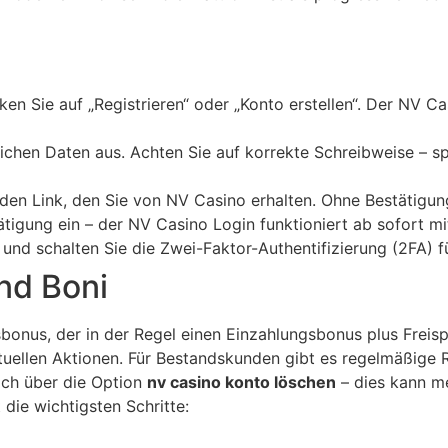
licken Sie auf „Registrieren“ oder „Konto erstellen“. Der NV
nlichen Daten aus. Achten Sie auf korrekte Schreibweise – 
 den Link, den Sie von NV Casino erhalten. Ohne Bestätigun
ätigung ein – der NV Casino Login funktioniert ab sofort mi
und schalten Sie die Zwei-Faktor-Authentifizierung (2FA) fü
nd Boni
bonus, der in der Regel einen Einzahlungsbonus plus Freis
aktuellen Aktionen. Für Bestandskunden gibt es regelmäßige R
ich über die Option
nv casino konto löschen
– dies kann me
die wichtigsten Schritte: