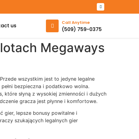
Call Anytime
act us
(509) 759-0375
 slotach Megaways
Przede wszystkim jest to jedyne legalne
 pełni bezpieczna i podatkowo wolna.
 które słyną z wysokiej zmienności i dużych
dczenie gracza jest płynne i komfortowe.
 gier, lepsze bonusy powitalne i
raczy szukających legalnych gier