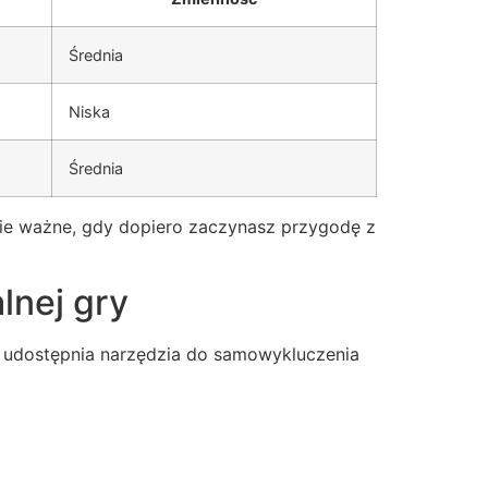
Średnia
Niska
Średnia
lnie ważne, gdy dopiero zaczynasz przygodę z
lnej gry
no udostępnia narzędzia do samowykluczenia