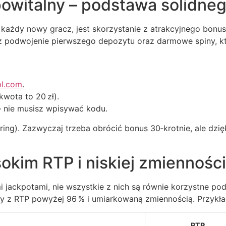
powitalny – podstawa solidneg
każdy nowy gracz, jest skorzystanie z atrakcyjnego bon
jesz podwojenie pierwszego depozytu oraz darmowe spiny, 
pl.com
.
wota to 20 zł).
– nie musisz wpisywać kodu.
ing). Zazwyczaj trzeba obrócić bonus 30‑krotnie, ale dzi
sokim RTP i niskiej zmienności
jackpotami, nie wszystkie z nich są równie korzystne po
 z RTP powyżej 96 % i umiarkowaną zmiennością. Przykła
RTP