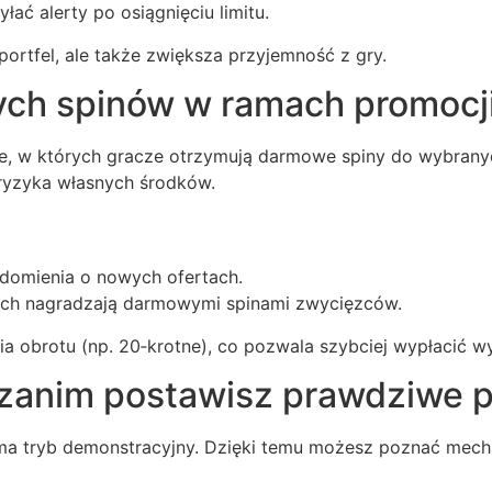
ać alerty po osiągnięciu limitu.
portfel, ale także zwiększa przyjemność z gry.
ych spinów w ramach promocj
kcje, w których gracze otrzymują darmowe spiny do wybra
ryzyka własnych środków.
adomienia o nowych ofertach.
 nich nagradzają darmowymi spinami zwycięzców.
 obrotu (np. 20‑krotne), co pozwala szybciej wypłacić w
, zanim postawisz prawdziwe 
 tryb demonstracyjny. Dzięki temu możesz poznać mechani