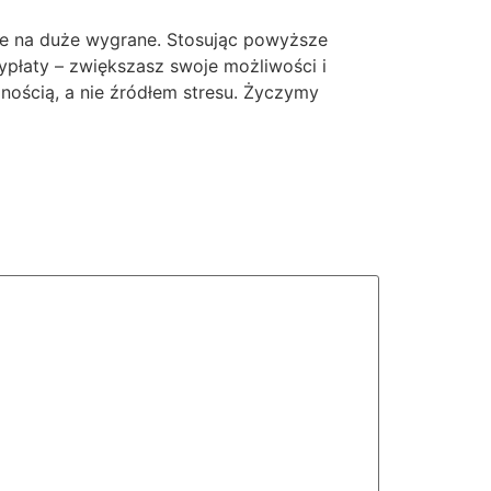
nse na duże wygrane. Stosując powyższe
ypłaty – zwiększasz swoje możliwości i
nością, a nie źródłem stresu. Życzymy