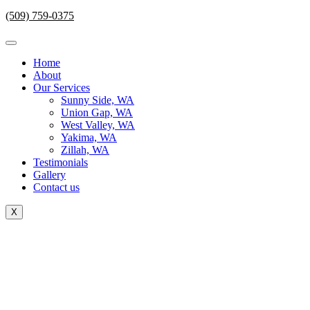
(509) 759-0375
Home
About
Our Services
Sunny Side, WA
Union Gap, WA
West Valley, WA
Yakima, WA
Zillah, WA
Testimonials
Gallery
Contact us
X