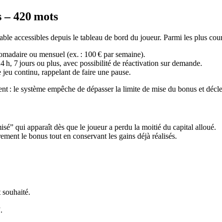
s – 420 mots
able accessibles depuis le tableau de bord du joueur. Parmi les plus cour
domadaire ou mensuel (ex. : 100 € par semaine).
 h, 7 jours ou plus, avec possibilité de réactivation sur demande.
 jeu continu, rappelant de faire une pause.
ent : le système empêche de dépasser la limite de mise du bonus et décl
sé” qui apparaît dès que le joueur a perdu la moitié du capital alloué.
ent le bonus tout en conservant les gains déjà réalisés.
 souhaité.
.