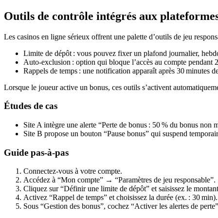
Outils de contrôle intégrés aux plateforme
Les casinos en ligne sérieux offrent une palette d’outils de jeu respons
Limite de dépôt : vous pouvez fixer un plafond journalier, heb
Auto‑exclusion : option qui bloque l’accès au compte pendant 24
Rappels de temps : une notification apparaît après 30 minutes de
Lorsque le joueur active un bonus, ces outils s’activent automatiquem
Études de cas
Site A intègre une alerte “Perte de bonus : 50 % du bonus non mi
Site B propose un bouton “Pause bonus” qui suspend temporairem
Guide pas‑à‑pas
Connectez‑vous à votre compte.
Accédez à “Mon compte” → “Paramètres de jeu responsable”.
Cliquez sur “Définir une limite de dépôt” et saisissez le montant
Activez “Rappel de temps” et choisissez la durée (ex. : 30 min).
Sous “Gestion des bonus”, cochez “Activer les alertes de perte”