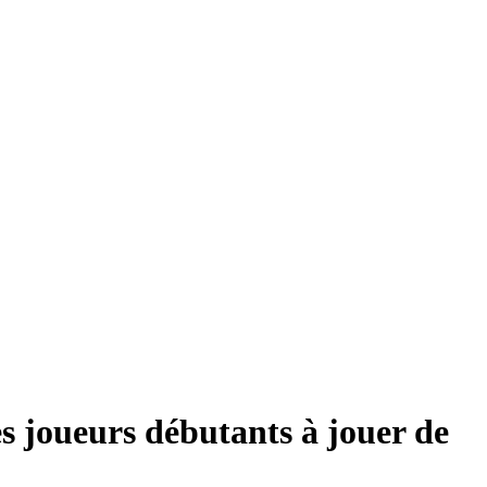
es joueurs débutants à jouer de