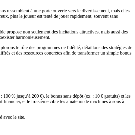
s ressemblent à une porte ouverte vers le divertissement, mais elles
eux, plus le joueur est tenté de jouer rapidement, souvent sans
ble propose non seulement des incitations attractives, mais aussi des
oexister harmonieusement.
xplorons le rôle des programmes de fidélité, détaillons des stratégies de
chiffrés et des ressources concrètes afin de transformer un simple bonus
 100 % jusqu’à 200 €), le bonus sans dépôt (ex. : 10 € gratuits) et les
 financier, et le troisième cible les amateurs de machines à sous à
 avec le site.