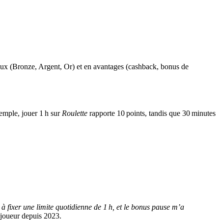
eaux (Bronze, Argent, Or) et en avantages (cashback, bonus de
emple, jouer 1 h sur
Roulette
rapporte 10 points, tandis que 30 minutes
à fixer une limite quotidienne de 1 h, et le bonus pause m’a
 joueur depuis 2023.