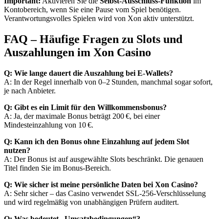
Important:
Aktivieren Sie die
Selbst‑Ausschluss‑Funktion
im
Kontobereich, wenn Sie eine Pause vom Spiel benötigen.
Verantwortungsvolles Spielen wird von Xon aktiv unterstützt.
FAQ – Häufige Fragen zu Slots und
Auszahlungen im Xon Casino
Q: Wie lange dauert die Auszahlung bei E‑Wallets?
A: In der Regel innerhalb von 0–2 Stunden, manchmal sogar sofort,
je nach Anbieter.
Q: Gibt es ein Limit für den Willkommensbonus?
A: Ja, der maximale Bonus beträgt 200 €, bei einer
Mindesteinzahlung von 10 €.
Q: Kann ich den Bonus ohne Einzahlung auf jedem Slot
nutzen?
A: Der Bonus ist auf ausgewählte Slots beschränkt. Die genauen
Titel finden Sie im Bonus‑Bereich.
Q: Wie sicher ist meine persönliche Daten bei Xon Casino?
A: Sehr sicher – das Casino verwendet SSL‑256‑Verschlüsselung
und wird regelmäßig von unabhängigen Prüfern auditert.
Q: Was bedeutet „Umsatzbedingungen“?