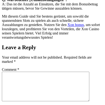
A: Das ist die Anzahl an Einsätzen, die Sie mit dem Bonusbetrag
tätigen müssen, bevor Sie Gewinne auszahlen können.
Mit diesem Guide sind Sie bestens gerüstet, um sowohl die
spannendsten Slots zu spielen als auch schnelle, sichere
Auszahlungen zu genießen. Nutzen Sie den
Xon bonus
, um sofort
loszulegen, und profitieren Sie von den Vorteilen, die Xon Casino
seinen Spielern bietet. Viel Erfolg und immer
verantwortungsbewusstes Spielen!
Leave a Reply
Your email address will not be published.
Required fields are
marked
*
Comment
*