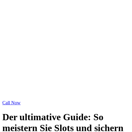
Call Now
Der ultimative Guide: So
meistern Sie Slots und sichern