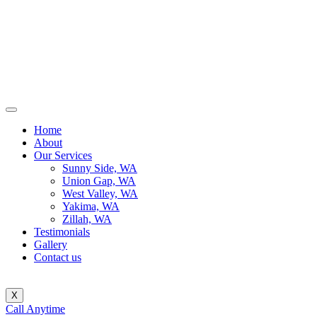
Home
About
Our Services
Sunny Side, WA
Union Gap, WA
West Valley, WA
Yakima, WA
Zillah, WA
Testimonials
Gallery
Contact us
X
Call Anytime