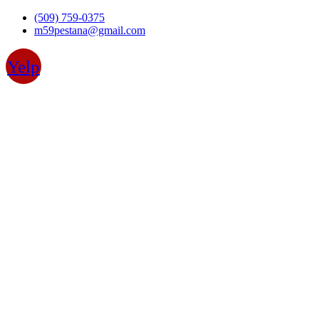
Skip
(509) 759-0375
to
m59pestana@gmail.com
content
Yelp