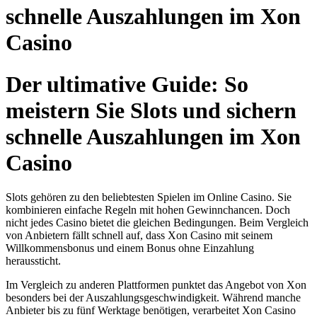
schnelle Auszahlungen im Xon
Casino
Der ultimative Guide: So
meistern Sie Slots und sichern
schnelle Auszahlungen im Xon
Casino
Slots gehören zu den beliebtesten Spielen im Online Casino. Sie
kombinieren einfache Regeln mit hohen Gewinnchancen. Doch
nicht jedes Casino bietet die gleichen Bedingungen. Beim Vergleich
von Anbietern fällt schnell auf, dass Xon Casino mit seinem
Willkommensbonus und einem Bonus ohne Einzahlung
heraussticht.
Im Vergleich zu anderen Plattformen punktet das Angebot von Xon
besonders bei der Auszahlungsgeschwindigkeit. Während manche
Anbieter bis zu fünf Werktage benötigen, verarbeitet Xon Casino