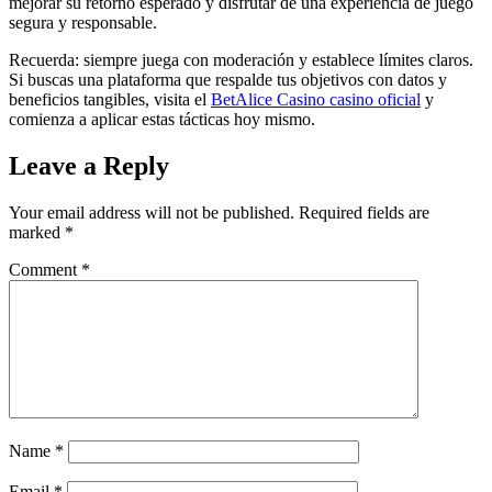
mejorar su retorno esperado y disfrutar de una experiencia de juego
segura y responsable.
Recuerda: siempre juega con moderación y establece límites claros.
Si buscas una plataforma que respalde tus objetivos con datos y
beneficios tangibles, visita el
BetAlice Casino casino oficial
y
comienza a aplicar estas tácticas hoy mismo.
Leave a Reply
Your email address will not be published.
Required fields are
marked
*
Comment
*
Name
*
Email
*