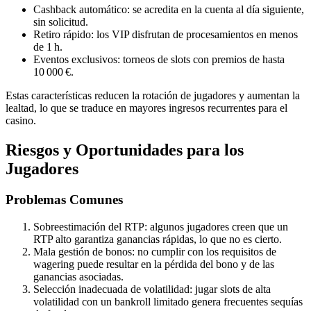
Cashback automático: se acredita en la cuenta al día siguiente,
sin solicitud.
Retiro rápido: los VIP disfrutan de procesamientos en menos
de 1 h.
Eventos exclusivos: torneos de slots con premios de hasta
10 000 €.
Estas características reducen la rotación de jugadores y aumentan la
lealtad, lo que se traduce en mayores ingresos recurrentes para el
casino.
Riesgos y Oportunidades para los
Jugadores
Problemas Comunes
Sobreestimación del RTP: algunos jugadores creen que un
RTP alto garantiza ganancias rápidas, lo que no es cierto.
Mala gestión de bonos: no cumplir con los requisitos de
wagering puede resultar en la pérdida del bono y de las
ganancias asociadas.
Selección inadecuada de volatilidad: jugar slots de alta
volatilidad con un bankroll limitado genera frecuentes sequías