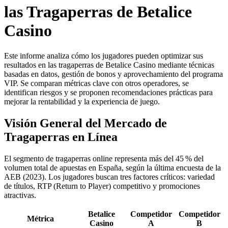
las Tragaperras de Betalice
Casino
Este informe analiza cómo los jugadores pueden optimizar sus
resultados en las tragaperras de Betalice Casino mediante técnicas
basadas en datos, gestión de bonos y aprovechamiento del programa
VIP. Se comparan métricas clave con otros operadores, se
identifican riesgos y se proponen recomendaciones prácticas para
mejorar la rentabilidad y la experiencia de juego.
Visión General del Mercado de
Tragaperras en Línea
El segmento de tragaperras online representa más del 45 % del
volumen total de apuestas en España, según la última encuesta de la
AEB (2023). Los jugadores buscan tres factores críticos: variedad
de títulos, RTP (Return to Player) competitivo y promociones
atractivas.
Betalice
Competidor
Competidor
Métrica
Casino
A
B