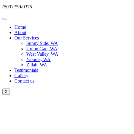
(509) 759-0375
Home
About
Our Services
Sunny Side, WA
Union Gap, WA
West Valley, WA
Yakima, WA
Zillah, WA
Testimonials
Gallery
Contact us
X