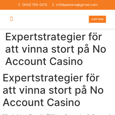
(509) 759-0375
m59pestana@gmail.com
Call Now
Expertstrategier för
att vinna stort på No
Account Casino
Expertstrategier för
att vinna stort på No
Account Casino