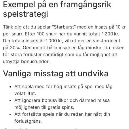
Exempel på en framgångsrik
spelstrategi
Tänk dig att du spelar “Starburst” med en insats på 10 kr
per snurr. Efter 100 snurr har du vunnit totalt 1 200 kr.
Din totala insats är 1 000 kr, vilket ger en vinstprocent
på 20 %. Genom att hålla insatsen låg minskar du risken
för stora förluster samtidigt som du får möjlighet att
utnyttja bonusrundor.
Vanliga misstag att undvika
Att spela med för hög insats på spel med låg
volatilitet.
Att ignorera bonusvillkor och därmed missa
möjligheten till gratis spins.
Att fortsätta spela när du redan har nått din
förlustgräns.