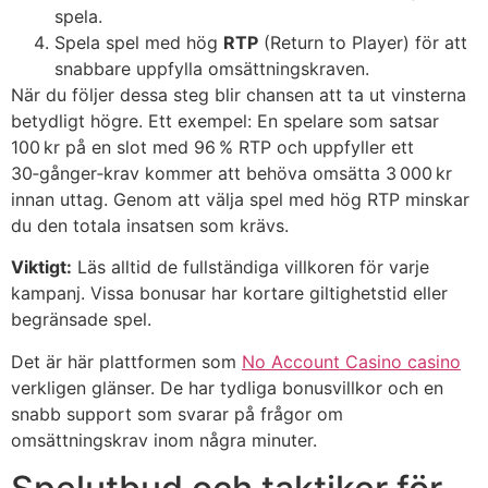
spela.
Spela spel med hög
RTP
(Return to Player) för att
snabbare uppfylla omsättningskraven.
När du följer dessa steg blir chansen att ta ut vinsterna
betydligt högre. Ett exempel: En spelare som satsar
100 kr på en slot med 96 % RTP och uppfyller ett
30‑gånger‑krav kommer att behöva omsätta 3 000 kr
innan uttag. Genom att välja spel med hög RTP minskar
du den totala insatsen som krävs.
Viktigt:
Läs alltid de fullständiga villkoren för varje
kampanj. Vissa bonusar har kortare giltighetstid eller
begränsade spel.
Det är här plattformen som
No Account Casino casino
verkligen glänser. De har tydliga bonusvillkor och en
snabb support som svarar på frågor om
omsättningskrav inom några minuter.