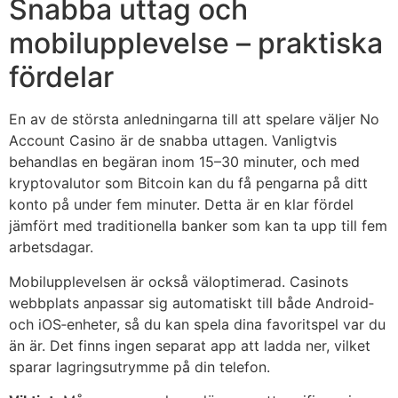
Snabba uttag och
mobilupplevelse – praktiska
fördelar
En av de största anledningarna till att spelare väljer No
Account Casino är de snabba uttagen. Vanligtvis
behandlas en begäran inom 15–30 minuter, och med
kryptovalutor som Bitcoin kan du få pengarna på ditt
konto på under fem minuter. Detta är en klar fördel
jämfört med traditionella banker som kan ta upp till fem
arbetsdagar.
Mobilupplevelsen är också väloptimerad. Casinots
webbplats anpassar sig automatiskt till både Android‑
och iOS‑enheter, så du kan spela dina favoritspel var du
än är. Det finns ingen separat app att ladda ner, vilket
sparar lagringsutrymme på din telefon.