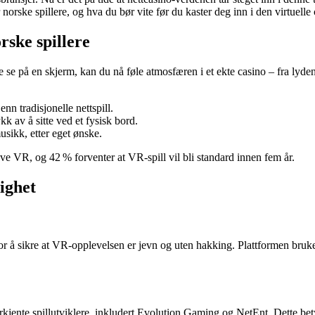
 norske spillere, og hva du bør vite før du kaster deg inn i den virtuell
rske spillere
re se på en skjerm, kan du nå føle atmosfæren i et ekte casino – fra lyden
 tradisjonelle nettspill.
kk av å sitte ved et fysisk bord.
usikk, etter eget ønske.
øve VR, og 42 % forventer at VR‑spill vil bli standard innen fem år.
lighet
 for å sikre at VR‑opplevelsen er jevn og uten hakking. Plattformen bru
erkjente spillutviklere, inkludert Evolution Gaming og NetEnt. Dette bet