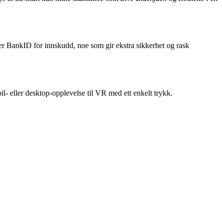
r BankID for innskudd, noe som gir ekstra sikkerhet og rask
bil‑ eller desktop‑opplevelse til VR med ett enkelt trykk.