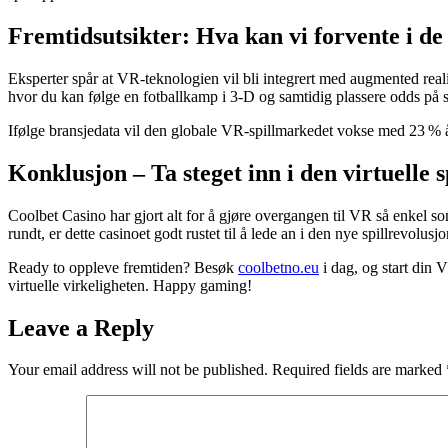
Fremtidsutsikter: Hva kan vi forvente i de
Eksperter spår at VR‑teknologien vil bli integrert med augmented reali
hvor du kan følge en fotballkamp i 3‑D og samtidig plassere odds på 
Ifølge bransjedata vil den globale VR‑spillmarkedet vokse med 23 % å
Konklusjon – Ta steget inn i den virtuelle 
Coolbet Casino har gjort alt for å gjøre overgangen til VR så enkel s
rundt, er dette casinoet godt rustet til å lede an i den nye spillrevolu
Ready to oppleve fremtiden? Besøk
coolbetno.eu
i dag, og start din 
virtuelle virkeligheten. Happy gaming!
Leave a Reply
Your email address will not be published.
Required fields are marked