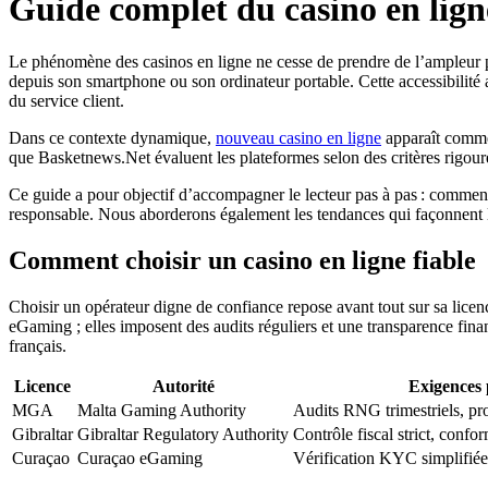
Guide complet du casino en lign
Le phénomène des casinos en ligne ne cesse de prendre de l’ampleur par
depuis son smartphone ou son ordinateur portable. Cette accessibilité 
du service client.
Dans ce contexte dynamique,
nouveau casino en ligne
apparaît comme 
que Basketnews.Net évaluent les plateformes selon des critères rigoureu
Ce guide a pour objectif d’accompagner le lecteur pas à pas : comment 
responsable. Nous aborderons également les tendances qui façonnent le f
Comment choisir un casino en ligne fiable
Choisir un opérateur digne de confiance repose avant tout sur sa lice
eGaming ; elles imposent des audits réguliers et une transparence fin
français.
Licence
Autorité
Exigences 
MGA
Malta Gaming Authority
Audits RNG trimestriels, pro
Gibraltar
Gibraltar Regulatory Authority
Contrôle fiscal strict, conf
Curaçao
Curaçao eGaming
Vérification KYC simplifiée