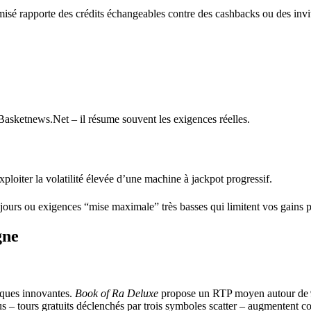
 rapporte des crédits échangeables contre des cashbacks ou des invitati
 Basketnews.Net – il résume souvent les exigences réelles.
loiter la volatilité élevée d’une machine à jackpot progressif.
 jours ou exigences “mise maximale” très basses qui limitent vos gains p
gne
niques innovantes.
Book of Ra Deluxe
propose un RTP moyen autour de 
us – tours gratuits déclenchés par trois symboles scatter – augmentent c