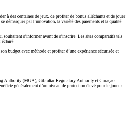
er à des centaines de jeux, de profiter de bonus alléchants et de jouer
e démarquer par l’innovation, la variété des paiements et la qualité
ouhaitent s’informer avant de s’inscrire. Les sites comparatifs tels
 éclairé.
r son budget avec méthode et profiter d’une expérience sécurisée et
aming Authority (MGA), Gibraltar Regulatory Authority et Curaçao
énéficie généralement d’un niveau de protection élevé pour le joueur