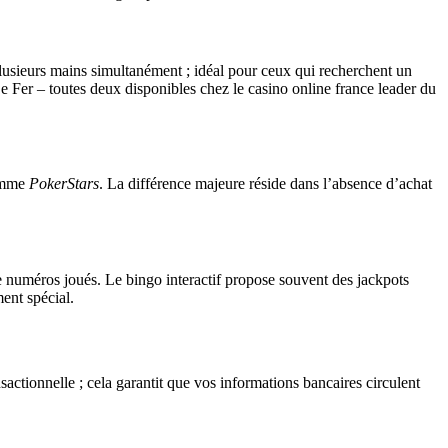
plusieurs mains simultanément ; idéal pour ceux qui recherchent un
 Fer – toutes deux disponibles chez le casino online france leader du
comme
PokerStars
. La différence majeure réside dans l’absence d’achat
e numéros joués. Le bingo interactif propose souvent des jackpots
ent spécial.
ctionnelle ; cela garantit que vos informations bancaires circulent