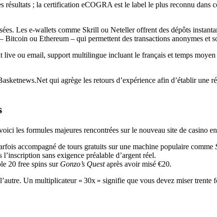
résultats ; la certification eCOGRA est le label le plus reconnu dans
sées. Les e‑wallets comme Skrill ou Neteller offrent des dépôts instantané
– Bitcoin ou Ethereum – qui permettent des transactions anonymes et so
chat live ou email, support multilingue incluant le français et temps moy
 Basketnews.Net qui agrège les retours d’expérience afin d’établir une ré
s
; voici les formules majeures rencontrées sur le nouveau site de casino e
parfois accompagné de tours gratuits sur une machine populaire comme
 l’inscription sans exigence préalable d’argent réel.
le 20 free spins sur
Gonzo’s Quest
après avoir misé €20.
 l’autre. Un multiplicateur « 30x » signifie que vous devez miser trente 