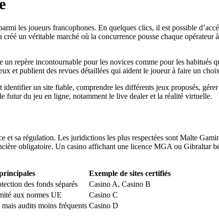
e
mi les joueurs francophones. En quelques clics, il est possible d’accéd
a créé un véritable marché où la concurrence pousse chaque opérateur à s
un repère incontournable pour les novices comme pour les habitués qui s
x et publient des revues détaillées qui aident le joueur à faire un choix
identifier un site fiable, comprendre les différents jeux proposés, gére
utur du jeu en ligne, notamment le live dealer et la réalité virtuelle.
nce et sa régulation. Les juridictions les plus respectées sont Malte G
ancière obligatoire. Un casino affichant une licence MGA ou Gibraltar b
principales
Exemple de sites certifiés
tection des fonds séparés
Casino A, Casino B
ormité aux normes UE
Casino C
 mais audits moins fréquents
Casino D