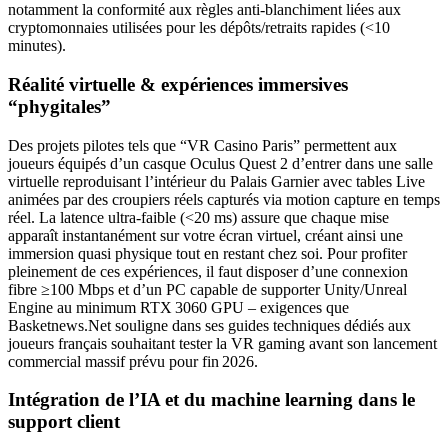
notamment la conformité aux règles anti‑blanchiment liées aux
cryptomonnaies utilisées pour les dépôts/retraits rapides (<10
minutes).
Réalité virtuelle & expériences immersives
“phygitales”
Des projets pilotes tels que “VR Casino Paris” permettent aux
joueurs équipés d’un casque Oculus Quest 2 d’entrer dans une salle
virtuelle reproduisant l’intérieur du Palais Garnier avec tables Live
animées par des croupiers réels capturés via motion capture en temps
réel. La latence ultra‑faible (<20 ms) assure que chaque mise
apparaît instantanément sur votre écran virtuel, créant ainsi une
immersion quasi physique tout en restant chez soi. Pour profiter
pleinement de ces expériences, il faut disposer d’une connexion
fibre ≥100 Mbps et d’un PC capable de supporter Unity/Unreal
Engine au minimum RTX 3060 GPU – exigences que
Basketnews.Net souligne dans ses guides techniques dédiés aux
joueurs français souhaitant tester la VR gaming avant son lancement
commercial massif prévu pour fin 2026.
Intégration de l’IA et du machine learning dans le
support client