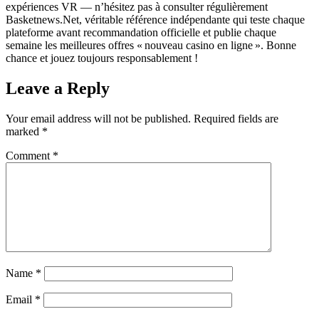
expériences VR — n’hésitez pas à consulter régulièrement
Basketnews.Net, véritable référence indépendante qui teste chaque
plateforme avant recommandation officielle et publie chaque
semaine les meilleures offres « nouveau casino en ligne ». Bonne
chance et jouez toujours responsablement !
Leave a Reply
Your email address will not be published.
Required fields are
marked
*
Comment
*
Name
*
Email
*