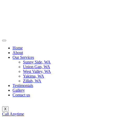
Home
About
Our Services
Sunny Side, WA
Union Gap, WA
West Valley, WA
Yakima, WA
Zillah, WA
Testimonials
Gallery
Contact us
X
Call Anytime