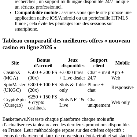
recherches ; un support multilingue disponible 24/7 indique
un sérieux professionnel.
Compatibilité mobile
: assurez‑vous que le site propose une
application native iOS/Android ou un portefeuille HTML5
fluide ; cela évite les plantages lors des sessions sur
smartphone.
Tableau comparatif des meilleures offres « nouveau
casino en ligne 2026 »
Bonus
Jeux
Support
Site
Mobile
d’accueil
disponibles
client
CasinoX
€500 + 200 FS
+3 000 titres
Chat + mail
App +
(MGA)
(30x)
+ Live dealer
24/7
Web
SpinMaster
€300 + 100 FS
Slots & Table
Phone +
Responsive
(UKGC)
(20x)
only
chat
€250 + 150 FS
CryptoSpin
Slots NFT &
Chat
+ crypto
Web only
(Curaçao)
Live
uniquement
cashback
Basketnews.Net teste chaque plateforme chaque mois afin
d’actualiser ces tableaux avec les dernières promotions disponibles
en France. Leur méthodologie repose sur des critères objectifs :
temps de chargement, taux de conversion dépôt‑retrait et satisfaction