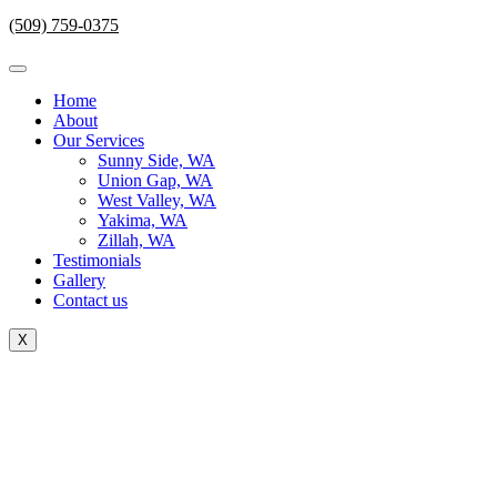
(509) 759-0375
Home
About
Our Services
Sunny Side, WA
Union Gap, WA
West Valley, WA
Yakima, WA
Zillah, WA
Testimonials
Gallery
Contact us
X