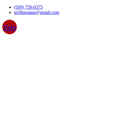
Skip
(509) 759-0375
to
m59pestana@gmail.com
content
Yelp