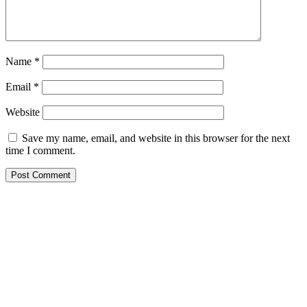
Name
*
Email
*
Website
Save my name, email, and website in this browser for the next
time I comment.