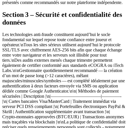
présentés comme recommandés sur notre plateforme indépendente.
Section 3 – Sécurité et confidentialité des
données
Les technologies anti‑fraude constituent aujourd’hui le socle
fondamental sur lequel repose toute confiance entre joueur et
opérateur.\nTous les sites sérieux utilisent aujourd’hui le protocole
SSL/TLS avec chiffrement AES‑256 bits afin que chaque échange
entre votre navigateur et les serveurs soit illisible pour tout
tiers.\nDes audits externes menés chaque trimestre permettent
également de certifier conformité aux standards eCOGRA ou iTech
Labs.\n\nGestionnaire quotidiennement recommandé — la création
d’un mot de passe long (>12 caractères), mêlant
majuscules/minuscules/symboles — est complété idéalement par une
authentification à deux facteurs envoyée via SMS ou application
dédiée comme Google Authenticator.\n\n| Méthodes de paiement
sécurisées | Description |\n|———————————|————-
|\n| Cartes bancaires Visa/MasterCard | Traitement immédiat via
serveur PCI DSS compliant |\n| Portefeuilles électroniques PayPal &
Skrill | Authentification supplémentaire avant transaction |\n|
Crypto‑monnaies approuvées (BTC/EUR) | Transactions anonymes
mais traçables via blockchain |\n\nLa politique de confidentialité doit
préciser quels renseignements personnels sont collectés ‑ notamment