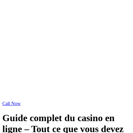
Call Now
Guide complet du casino en
ligne – Tout ce que vous devez