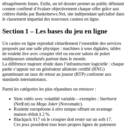
désagréments futurs. Enfin, un tel dossier permet au public débutant
comme confirmé d’évaluer objectivement chaque offre grâce aux
critères établis par Basketnews.Net, site indépendant spécialisé dans
le classement impartial des nouveaux casinos en ligne.
Section 1 – Les bases du jeu en ligne
Un casino en ligne reproduit virtuellement l’ensemble des services
proposés par une salle physique : machines à sous digitales, tables
de roulette live avec croupier réel ou encore salons de poker
multijoueurs simultanés partout dans le monde.
La différence majeure réside dans l’infrastructure logicielle : chaque
partie s’appuie sur un générateur aléatoire certifié (RNG)
garantissant un taux de retour au joueur (RTP) conforme aux
standards internationaux.
Parmi les catégories les plus répandues on retrouve :
Slots vidéo avec volatilité variable – exemples :
Starburst
(NetEnt) ou
Mega Joker
(Novomatic).
Roulette européenne à zéro unique offrant un avantage
maison réduit à 2 %.
Blackjack S17 où le croupier doit rester sur un soft‑17.
Ces jeux possèdent tous leurs propres lignes de paiement