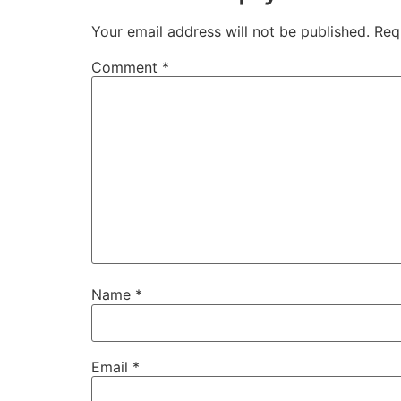
Your email address will not be published.
Req
Comment
*
Name
*
Email
*