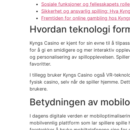
Sosiale funksjoner og fellesskapets rolle
Sikkerhet og ansvarlig spilling: Hva Kyn
Fremtiden for online gambling hos Kyng
Hvordan teknologi for
Kyngs Casino er kjent for sin evne til å tilp
for å gi en smidigere og mer interaktiv opplev
og personalisering av spillopplevelsen. Spill
favoritter.
I tillegg bruker Kyngs Casino også VR-teknologi
fysisk casino, selv når de spiller hjemme. Dett
brukere.
Betydningen av mobilop
I dagens digitale verden er mobiloptimaliserin
mobilvennlig plattform som lar spillere spille
foretrekker å bruke mobiltelefonene sine for 