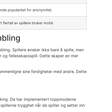
nde popularitet for anonymitet.
t flertall av spillere bruker mobil.
mbling
ing. Spillere ønsker ikke bare å spille, men
 og fellesskapsspill. Dette skaper en mer
g sammenligne sine ferdigheter med andre. Dette
hacking. De har implementert toppmoderne
spillerne trygghet når de spiller og setter inn