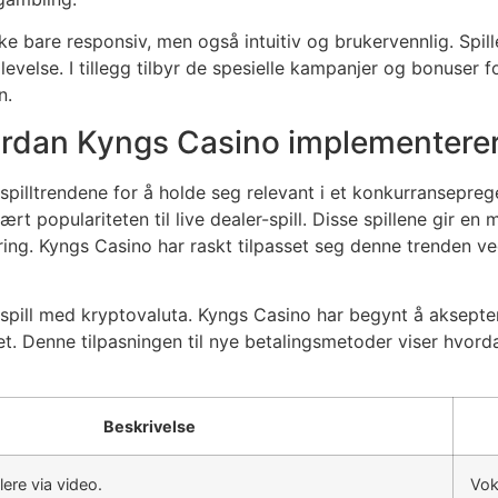
ke bare responsiv, men også intuitiv og brukervennlig. Spill
evelse. I tillegg tilbyr de spesielle kampanjer og bonuser f
n.
vordan Kyngs Casino implementere
e spilltrendene for å holde seg relevant i et konkurransepr
rt populariteten til live dealer-spill. Disse spillene gir en
g. Kyngs Casino har raskt tilpasset seg denne trenden ved 
or spill med kryptovaluta. Kyngs Casino har begynt å aksep
tet. Denne tilpasningen til nye betalingsmetoder viser hvor
Beskrivelse
lere via video.
Vok