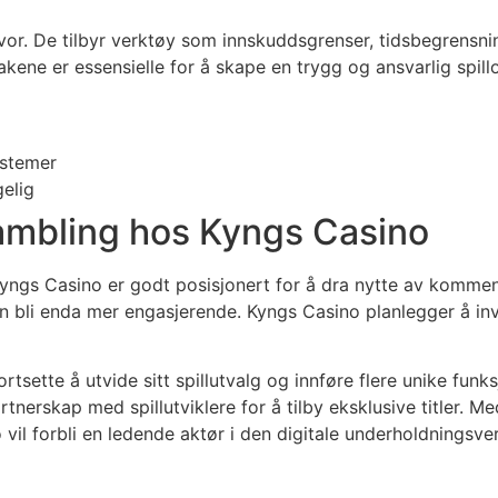
lvor. De tilbyr verktøy som innskuddsgrenser, tidsbegrensnin
takene er essensielle for å skape en trygg og ansvarlig spill
ystemer
gelig
gambling hos Kyngs Casino
 Kyngs Casino er godt posisjonert for å dra nytte av kommen
en bli enda mer engasjerende. Kyngs Casino planlegger å inv
rtsette å utvide sitt spillutvalg og innføre flere unike funk
rtnerskap med spillutviklere for å tilby eksklusive titler. M
o vil forbli en ledende aktør i den digitale underholdningsv