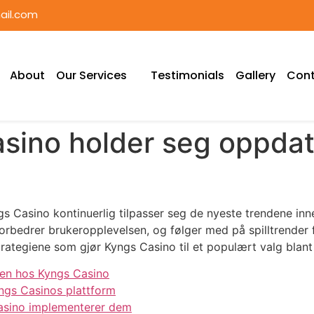
il.com
About
Our Services
Testimonials
Gallery
Cont
sino holder seg oppda
ngs Casino kontinuerlig tilpasser seg de nyeste trendene in
forbedrer brukeropplevelsen, og følger med på spilltrender f
rategiene som gjør Kyngs Casino til et populært valg blant 
sen hos Kyngs Casino
yngs Casinos plattform
Casino implementerer dem