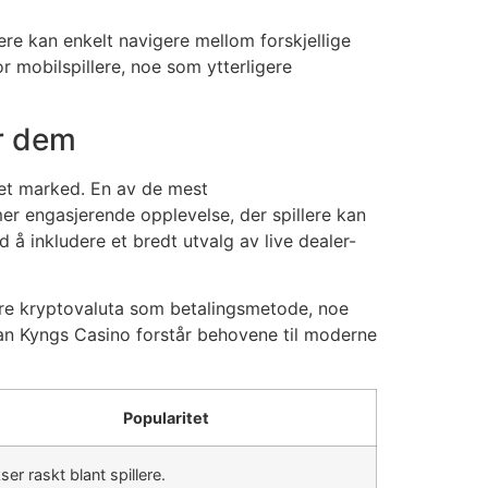
ere kan enkelt navigere mellom forskjellige
or mobilspillere, noe som ytterligere
r dem
eget marked. En av de mest
 mer engasjerende opplevelse, der spillere kan
å inkludere et bredt utvalg av live dealer-
tere kryptovaluta som betalingsmetode, noe
dan Kyngs Casino forstår behovene til moderne
Popularitet
ser raskt blant spillere.