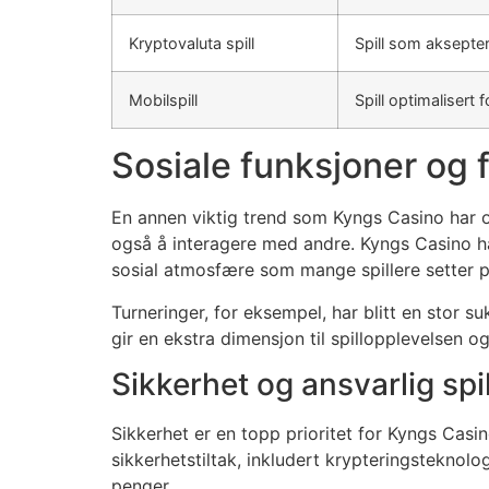
Kryptovaluta spill
Spill som aksepter
Mobilspill
Spill optimalisert 
Sosiale funksjoner og f
En annen viktig trend som Kyngs Casino har op
også å interagere med andre. Kyngs Casino ha
sosial atmosfære som mange spillere setter p
Turneringer, for eksempel, har blitt en stor s
gir en ekstra dimensjon til spillopplevelsen 
Sikkerhet og ansvarlig spi
Sikkerhet er en topp prioritet for Kyngs Cas
sikkerhetstiltak, inkludert krypteringsteknolog
penger.