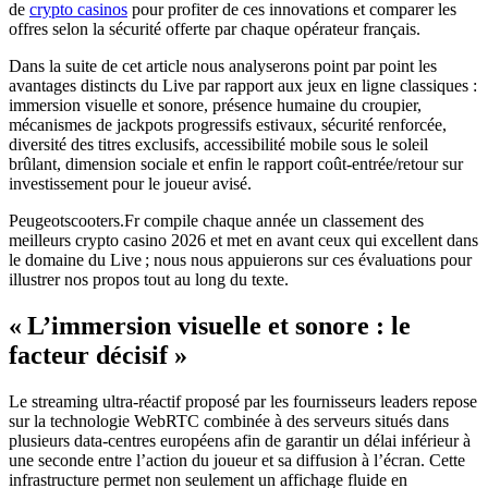
de
crypto casinos
pour profiter de ces innovations et comparer les
offres selon la sécurité offerte par chaque opérateur français.
Dans la suite de cet article nous analyserons point par point les
avantages distincts du Live par rapport aux jeux en ligne classiques :
immersion visuelle et sonore, présence humaine du croupier,
mécanismes de jackpots progressifs estivaux, sécurité renforcée,
diversité des titres exclusifs, accessibilité mobile sous le soleil
brûlant, dimension sociale et enfin le rapport coût‑entrée/retour sur
investissement pour le joueur avisé.
Peugeotscooters.Fr compile chaque année un classement des
meilleurs crypto casino 2026 et met en avant ceux qui excellent dans
le domaine du Live ; nous nous appuierons sur ces évaluations pour
illustrer nos propos tout au long du texte.
« L’immersion visuelle et sonore : le
facteur décisif »
Le streaming ultra‑réactif proposé par les fournisseurs leaders repose
sur la technologie WebRTC combinée à des serveurs situés dans
plusieurs data‑centres européens afin de garantir un délai inférieur à
une seconde entre l’action du joueur et sa diffusion à l’écran. Cette
infrastructure permet non seulement un affichage fluide en