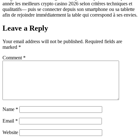
année les meilleurs crypto casino 2026 selon critères techniques et
qualitatifs— puis se connecter depuis son smartphone ou sa tablette
afin de rejoindre immédiatement la table qui correspond à ses envies.​
Leave a Reply
Your email address will not be published.
Required fields are
marked
*
Comment
*
Name
*
Email
*
Website