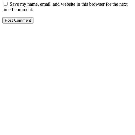
Save my name, email, and website in this browser for the next
time I comment.