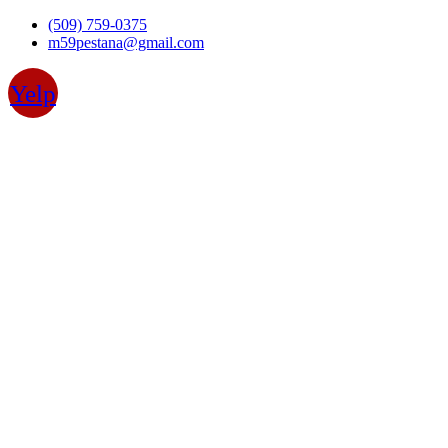
Skip
(509) 759-0375
to
m59pestana@gmail.com
content
Yelp