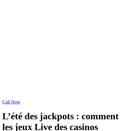
Call Now
L’été des jackpots : comment
les jeux Live des casinos