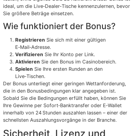
ideal, um die Live‑Dealer‑Tische kennenzulernen, bevor
Sie größere Beträge einsetzen.
Wie funktioniert der Bonus?
Registrieren
Sie sich mit einer gültigen
E‑Mail‑Adresse.
Verifizieren
Sie Ihr Konto per Link.
Aktivieren
Sie den Bonus im Casinobereich.
Spielen
Sie Ihre ersten Runden an den
Live‑Tischen.
Der Bonus unterliegt einer geringen Wettanforderung,
die in den Bonusbedingungen klar angegeben ist.
Sobald Sie die Bedingungen erfüllt haben, können Sie
Ihre Gewinne per Sofort‑Banktransfer oder E‑Wallet
innerhalb von 24 Stunden auszahlen lassen – einer der
schnellsten Auszahlungsvorgänge in der Branche.
Sicherheit, Lizenz und