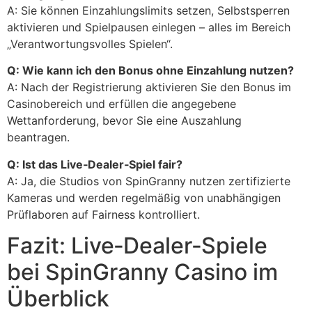
A: Sie können Einzahlungslimits setzen, Selbstsperren
aktivieren und Spielpausen einlegen – alles im Bereich
„Verantwortungsvolles Spielen“.
Q: Wie kann ich den Bonus ohne Einzahlung nutzen?
A: Nach der Registrierung aktivieren Sie den Bonus im
Casinobereich und erfüllen die angegebene
Wettanforderung, bevor Sie eine Auszahlung
beantragen.
Q: Ist das Live‑Dealer‑Spiel fair?
A: Ja, die Studios von SpinGranny nutzen zertifizierte
Kameras und werden regelmäßig von unabhängigen
Prüflaboren auf Fairness kontrolliert.
Fazit: Live‑Dealer‑Spiele
bei SpinGranny Casino im
Überblick