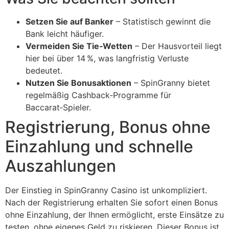
Setzen Sie auf Banker
– Statistisch gewinnt die
Bank leicht häufiger.
Vermeiden Sie Tie‑Wetten
– Der Hausvorteil liegt
hier bei über 14 %, was langfristig Verluste
bedeutet.
Nutzen Sie Bonusaktionen
– SpinGranny bietet
regelmäßig Cashback‑Programme für
Baccarat‑Spieler.
Registrierung, Bonus ohne
Einzahlung und schnelle
Auszahlungen
Der Einstieg in SpinGranny Casino ist unkompliziert.
Nach der Registrierung erhalten Sie sofort einen Bonus
ohne Einzahlung, der Ihnen ermöglicht, erste Einsätze zu
testen, ohne eigenes Geld zu riskieren. Dieser Bonus ist