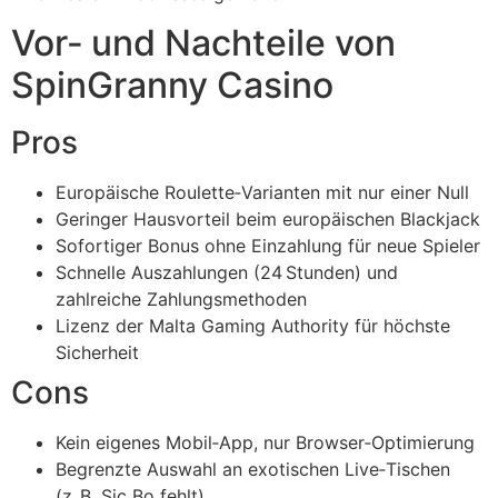
Vor‑ und Nachteile von
SpinGranny Casino
Pros
Europäische Roulette‑Varianten mit nur einer Null
Geringer Hausvorteil beim europäischen Blackjack
Sofortiger Bonus ohne Einzahlung für neue Spieler
Schnelle Auszahlungen (24 Stunden) und
zahlreiche Zahlungsmethoden
Lizenz der Malta Gaming Authority für höchste
Sicherheit
Cons
Kein eigenes Mobil‑App, nur Browser‑Optimierung
Begrenzte Auswahl an exotischen Live‑Tischen
(z. B. Sic Bo fehlt)