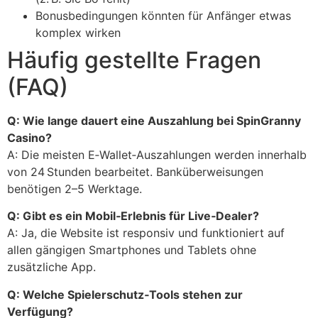
Bonusbedingungen könnten für Anfänger etwas
komplex wirken
Häufig gestellte Fragen
(FAQ)
Q: Wie lange dauert eine Auszahlung bei SpinGranny
Casino?
A: Die meisten E‑Wallet‑Auszahlungen werden innerhalb
von 24 Stunden bearbeitet. Banküberweisungen
benötigen 2–5 Werktage.
Q: Gibt es ein Mobil‑Erlebnis für Live‑Dealer?
A: Ja, die Website ist responsiv und funktioniert auf
allen gängigen Smartphones und Tablets ohne
zusätzliche App.
Q: Welche Spielerschutz‑Tools stehen zur
Verfügung?