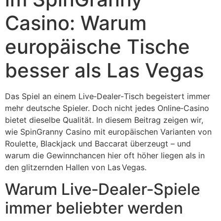
Casino: Warum
europäische Tische
besser als Las Vegas
Das Spiel an einem Live‑Dealer‑Tisch begeistert immer
mehr deutsche Spieler. Doch nicht jedes Online‑Casino
bietet dieselbe Qualität. In diesem Beitrag zeigen wir,
wie SpinGranny Casino mit europäischen Varianten von
Roulette, Blackjack und Baccarat überzeugt – und
warum die Gewinnchancen hier oft höher liegen als in
den glitzernden Hallen von Las Vegas.
Warum Live‑Dealer‑Spiele
immer beliebter werden