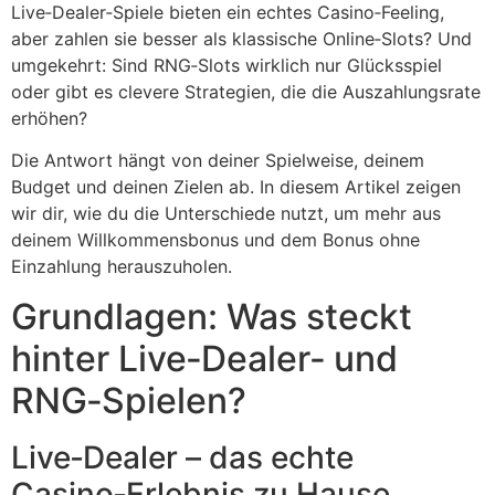
Live‑Dealer‑Spiele bieten ein echtes Casino‑Feeling,
aber zahlen sie besser als klassische Online‑Slots? Und
umgekehrt: Sind RNG‑Slots wirklich nur Glücksspiel
oder gibt es clevere Strategien, die die Auszahlungsrate
erhöhen?
Die Antwort hängt von deiner Spielweise, deinem
Budget und deinen Zielen ab. In diesem Artikel zeigen
wir dir, wie du die Unterschiede nutzt, um mehr aus
deinem Willkommensbonus und dem Bonus ohne
Einzahlung herauszuholen.
Grundlagen: Was steckt
hinter Live‑Dealer‑ und
RNG‑Spielen?
Live‑Dealer – das echte
Casino‑Erlebnis zu Hause