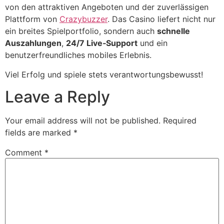
von den attraktiven Angeboten und der zuverlässigen
Plattform von
Crazybuzzer
. Das Casino liefert nicht nur
ein breites Spielportfolio, sondern auch
schnelle
Auszahlungen
,
24/7 Live‑Support
und ein
benutzerfreundliches mobiles Erlebnis.
Viel Erfolg und spiele stets verantwortungsbewusst!
Leave a Reply
Your email address will not be published.
Required
fields are marked
*
Comment
*