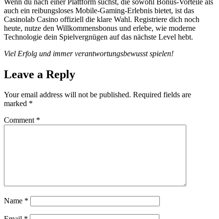
Wenn du nach einer Plattform suchst, die sowohl Bonus‑Vorteile als
auch ein reibungsloses Mobile‑Gaming‑Erlebnis bietet, ist das
Casinolab Casino offiziell die klare Wahl. Registriere dich noch
heute, nutze den Willkommensbonus und erlebe, wie moderne
Technologie dein Spielvergnügen auf das nächste Level hebt.
Viel Erfolg und immer verantwortungsbewusst spielen!
Leave a Reply
Your email address will not be published.
Required fields are
marked
*
Comment
*
Name
*
Email
*