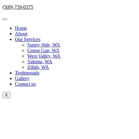
(509) 759-0375
Home
About
Our Services
Sunny Side, WA
Union Gap, WA
West Valley, WA
Yakima, WA
Zillah, WA
Testimonials
Gallery
Contact us
X