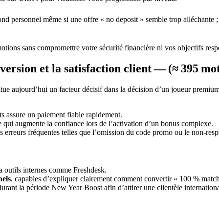
fond personnel même si une offre « no deposit » semble trop alléchante
tions sans compromettre votre sécurité financière ni vos objectifs resp
version et la satisfaction client — (≈ 395 mo
itue aujourd’hui un facteur décisif dans la décision d’un joueur premium 
ts assure un paiement fiable rapidement.
e qui augmente la confiance lors de l’activation d’un bonus complexe.
s erreurs fréquentes telles que l’omission du code promo ou le non‑resp
a outils internes comme Freshdesk.
els
, capables d’expliquer clairement comment convertir « 100 % match 
urant la période New Year Boost afin d’attirer une clientèle internationa