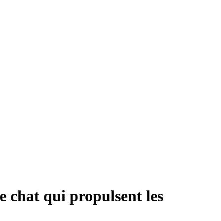
 chat qui propulsent les