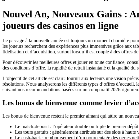
Nouvel An, Nouveaux Gains : Ana
joueurs des casinos en ligne
Le passage à la nouvelle année est toujours un moment charnière pour 
les joueurs recherchent des expériences plus immersives grâce aux tab
fidélisation et d’acquisition, surtout lorsqu’il est couplé à des offres 
Pour découvrir les meilleures offres et jouer en toute confiance, cons
des conditions d’offre, la rapidité de retrait instantané et la qualité du s
L’objectif de cet article est clair : fournir aux lecteurs une vision p
résolutions. Nous analyserons les différents types d’offres d’accueil, 
suivant nos recommandations basées sur un comparatif 2026 rigoureux,
Les bonus de bienvenue comme levier d’acq
Les bonus de bienvenue restent le premier aimant qui attire un nouveau
Le match‑deposit : l’opérateur double ou triple le premier dépôt
Les tours gratuits : généralement attribués sur des slots à haute
Le cash‑back : remboursement d’un pourcentage des pertes net