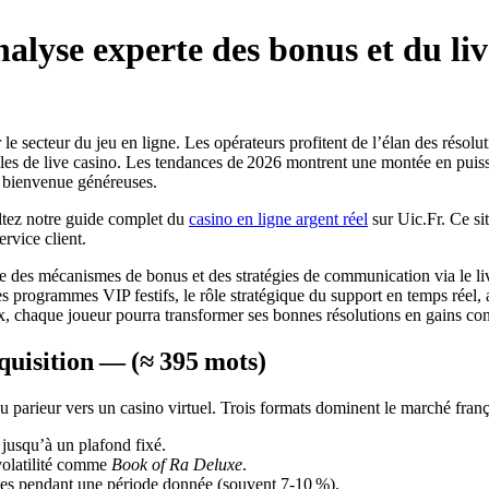
lyse experte des bonus et du live
le secteur du jeu en ligne. Les opérateurs profitent de l’élan des réso
les de live casino. Les tendances de 2026 montrent une montée en puissan
de bienvenue généreuses.
ultez notre guide complet du
casino en ligne argent réel
sur Uic.Fr. Ce si
ervice client.
récise des mécanismes de bonus et des stratégies de communication via le l
les programmes VIP festifs, le rôle stratégique du support en temps réel,
 chaque joueur pourra transformer ses bonnes résolutions en gains con
uisition — (≈ 395 mots)
 parieur vers un casino virtuel. Trois formats dominent le marché franç
 jusqu’à un plafond fixé.
 volatilité comme
Book of Ra Deluxe
.
tes pendant une période donnée (souvent 7‑10 %).