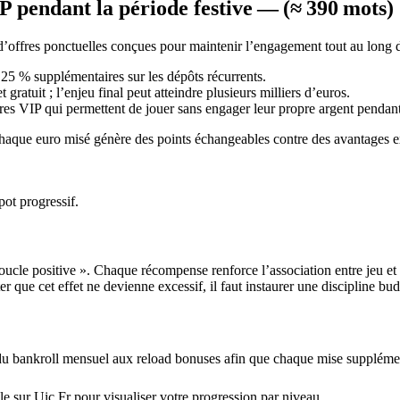
 pendant la période festive — (≈ 390 mots)
e d’offres ponctuelles conçues pour maintenir l’engagement tout au long 
5 % supplémentaires sur les dépôts récurrents.
 gratuit ; l’enjeu final peut atteindre plusieurs milliers d’euros.
s VIP qui permettent de jouer sans engager leur propre argent pendant
que euro misé génère des points échangeables contre des avantages exc
pot progressif.
 boucle positive ». Chaque récompense renforce l’association entre jeu et
r que cet effet ne devienne excessif, il faut instaurer une discipline budg
du bankroll mensuel aux reload bonuses afin que chaque mise supplément
ble sur Uic.Fr pour visualiser votre progression par niveau.