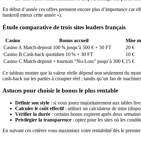
En début d’année ces offres prennent encore plus d’importance car el
bankroll mieux cette année »).
Étude comparative de trois sites leaders français
Casino
Bonus accueil
Mise m
Casino A
Match‑deposit 100 % jusqu’à 500 € + 50 FT
20 €
Casino B
Cash‑back quotidien 10 % + 30 FT
10 €
Casino C
Match‑deposit + tournois “No‑Loss” jusqu’à 300 €
15 €
Ce tableau montre que la valeur réelle dépend non seulement du montant 
cash‑back sur les parties à croupier réel ; tandis qu’un fan de machine
Astuces pour choisir le bonus le plus rentable
Définir son style
: si vous jouez majoritairement aux tables live
Calculer le coût effectif
: utilisez un calculateur de mise (disp
Vérifier la durée
: certains bonus expirent après deux semaines 
Privilégier la transparence
: optez pour les sites où les conditi
En suivant ces critères vous maximisez votre rentabilité dès le premi