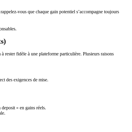
 ; rappelez‑vous que chaque gain potentiel s’accompagne toujours
onsables.
ts)
à rester fidèle à une plateforme particulière. Plusieurs raisons
ect des exigences de mise.
deposit » en gains réels.
le.