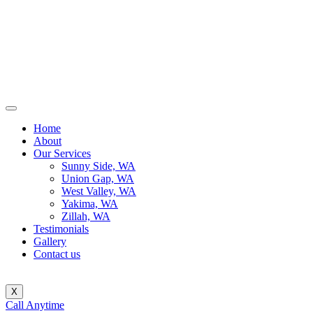
Home
About
Our Services
Sunny Side, WA
Union Gap, WA
West Valley, WA
Yakima, WA
Zillah, WA
Testimonials
Gallery
Contact us
X
Call Anytime