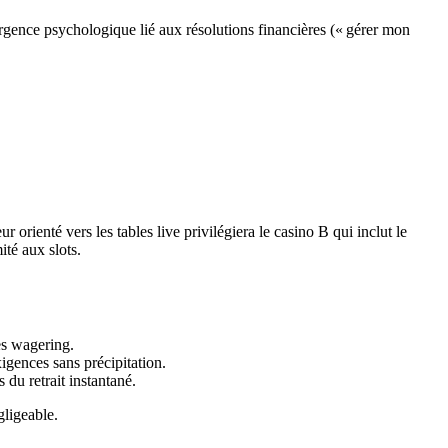
gence psychologique lié aux résolutions financières (« gérer mon
rienté vers les tables live privilégiera le casino B qui inclut le
ité aux slots.
ès wagering.
xigences sans précipitation.
 du retrait instantané.
gligeable.