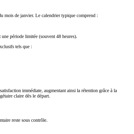
du mois de janvier. Le calendrier typique comprend :
 une période limitée (souvent 48 heures).
lusifs tels que :
 satisfaction immédiate, augmentant ainsi la rétention grâce à la
étaire claire dès le départ.
aire reste sous contrôle.