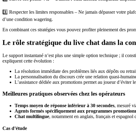
3️⃣ Respecter les limites responsables – Ne jamais dépasser votre pla
d’une condition wagering.
En combinant ces stratégies vous pouvez profiter pleinement des promo
Le rôle stratégique du live chat dans la con
Le support instantané n’est plus une simple option technique ; il const
expliquent cette évolution :
La résolution immédiate des problèmes liés aux dépôts ou retrai
La personnalisation du discours crée une relation quasi‑humain
L’assistance dédiée aux promotions permet au joueur d’éviter le
Meilleures pratiques observées chez les opérateurs
Temps moyen de réponse inférieur à 30 secondes
, mesuré vi
Agents formés spécifiquement aux programmes promotionn
Chat multilingue
, notamment en anglais, français et espagnol d
Cas d’étude