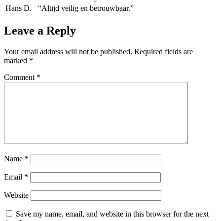
Hans D.
“Altijd veilig en betrouwbaar.”
Leave a Reply
Your email address will not be published.
Required fields are
marked
*
Comment
*
Name
*
Email
*
Website
Save my name, email, and website in this browser for the next