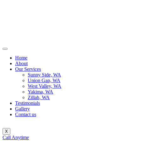
Home
About
Our Services
Sunny Side, WA
Union Gap, WA
West Valley, WA
Yakima, WA
Zillah, WA
Testimonials
Gallery
Contact us
X
Call Anytime