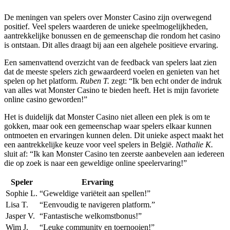
De meningen van spelers over Monster Casino zijn overwegend
positief. Veel spelers waarderen de unieke speelmogelijkheden,
aantrekkelijke bonussen en de gemeenschap die rondom het casino
is ontstaan. Dit alles draagt bij aan een algehele positieve ervaring.
Een samenvattend overzicht van de feedback van spelers laat zien
dat de meeste spelers zich gewaardeerd voelen en genieten van het
spelen op het platform.
Ruben T.
zegt: “Ik ben echt onder de indruk
van alles wat Monster Casino te bieden heeft. Het is mijn favoriete
online casino geworden!”
Het is duidelijk dat Monster Casino niet alleen een plek is om te
gokken, maar ook een gemeenschap waar spelers elkaar kunnen
ontmoeten en ervaringen kunnen delen. Dit unieke aspect maakt het
een aantrekkelijke keuze voor veel spelers in België.
Nathalie K.
sluit af: “Ik kan Monster Casino ten zeerste aanbevelen aan iedereen
die op zoek is naar een geweldige online speelervaring!”
Speler
Ervaring
Sophie L.
“Geweldige variëteit aan spellen!”
Lisa T.
“Eenvoudig te navigeren platform.”
Jasper V.
“Fantastische welkomstbonus!”
Wim J.
“Leuke community en toernooien!”