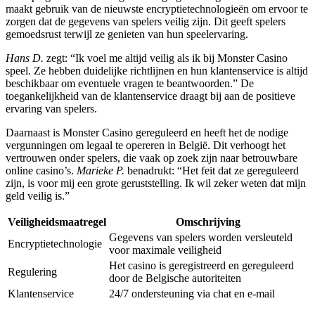
maakt gebruik van de nieuwste encryptietechnologieën om ervoor te
zorgen dat de gegevens van spelers veilig zijn. Dit geeft spelers
gemoedsrust terwijl ze genieten van hun speelervaring.
Hans D.
zegt: “Ik voel me altijd veilig als ik bij Monster Casino
speel. Ze hebben duidelijke richtlijnen en hun klantenservice is altijd
beschikbaar om eventuele vragen te beantwoorden.” De
toegankelijkheid van de klantenservice draagt bij aan de positieve
ervaring van spelers.
Daarnaast is Monster Casino gereguleerd en heeft het de nodige
vergunningen om legaal te opereren in België. Dit verhoogt het
vertrouwen onder spelers, die vaak op zoek zijn naar betrouwbare
online casino’s.
Marieke P.
benadrukt: “Het feit dat ze gereguleerd
zijn, is voor mij een grote geruststelling. Ik wil zeker weten dat mijn
geld veilig is.”
Veiligheidsmaatregel
Omschrijving
Gegevens van spelers worden versleuteld
Encryptietechnologie
voor maximale veiligheid
Het casino is geregistreerd en gereguleerd
Regulering
door de Belgische autoriteiten
Klantenservice
24/7 ondersteuning via chat en e-mail