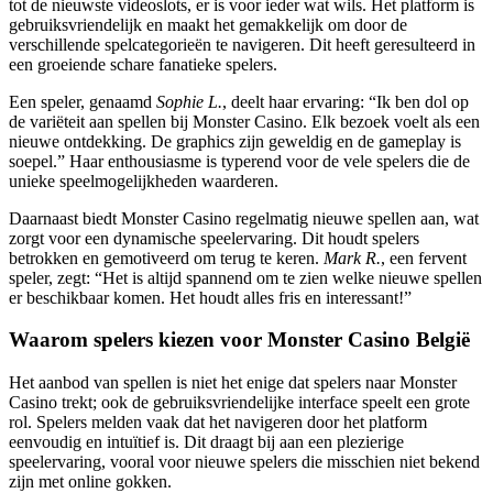
tot de nieuwste videoslots, er is voor ieder wat wils. Het platform is
gebruiksvriendelijk en maakt het gemakkelijk om door de
verschillende spelcategorieën te navigeren. Dit heeft geresulteerd in
een groeiende schare fanatieke spelers.
Een speler, genaamd
Sophie L.
, deelt haar ervaring: “Ik ben dol op
de variëteit aan spellen bij Monster Casino. Elk bezoek voelt als een
nieuwe ontdekking. De graphics zijn geweldig en de gameplay is
soepel.” Haar enthousiasme is typerend voor de vele spelers die de
unieke speelmogelijkheden waarderen.
Daarnaast biedt Monster Casino regelmatig nieuwe spellen aan, wat
zorgt voor een dynamische speelervaring. Dit houdt spelers
betrokken en gemotiveerd om terug te keren.
Mark R.
, een fervent
speler, zegt: “Het is altijd spannend om te zien welke nieuwe spellen
er beschikbaar komen. Het houdt alles fris en interessant!”
Waarom spelers kiezen voor Monster Casino België
Het aanbod van spellen is niet het enige dat spelers naar Monster
Casino trekt; ook de gebruiksvriendelijke interface speelt een grote
rol. Spelers melden vaak dat het navigeren door het platform
eenvoudig en intuïtief is. Dit draagt bij aan een plezierige
speelervaring, vooral voor nieuwe spelers die misschien niet bekend
zijn met online gokken.