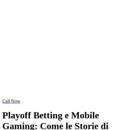
Call Now
Playoff Betting e Mobile
Gaming: Come le Storie di