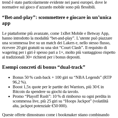
trend è stato particolarmente evidente nei paesi europei, dove le
normative sul gioco d’azzardo mobile sono più flessibili.
“Bet‑and‑play”: scommettere e giocare in un’unica
app
Le piattaforme più avanzate, come 1xBet Mobile e Betway App,
hanno introdotto la modalità “bet‑and‑play”. L’utente può piazzare
una scommessa live su un match dei Lakers e, nello stesso flusso,
ricevere 20 giri gratuiti su una slot “Court Clash”. Il requisito di
wagering per i giri è spesso pari a 1×, molto più vantaggioso rispetto
ai tradizionali 30× richiesti per i bonus depositi.
Esempi concreti di bonus “dual‑track”
Bonus 50 % cash‑back + 100 giri su “NBA Legends” (RTP
96,2 %).
Boost 1,5x quote per le partite dei Warriors, più 30 € in
Bitcoin da spendere su giochi da tavolo.
Promo “Playoff Rush”: 10 % di rimborso su ogni perdita in
scommessa live, più 25 giri su “Hoops Jackpot” (volatilità
alta, jackpot potenziale €50 000).
Queste offerte dimostrano come i bookmaker stiano combinando