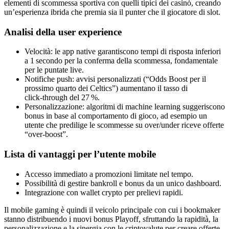
elementi di scommessa sportiva con quelli tipici dei casinò, creando
un’esperienza ibrida che premia sia il punter che il giocatore di slot.
Analisi della user experience
Velocità: le app native garantiscono tempi di risposta inferiori
a 1 secondo per la conferma della scommessa, fondamentale
per le puntate live.
Notifiche push: avvisi personalizzati (“Odds Boost per il
prossimo quarto dei Celtics”) aumentano il tasso di
click‑through del 27 %.
Personalizzazione: algoritmi di machine learning suggeriscono
bonus in base al comportamento di gioco, ad esempio un
utente che predilige le scommesse su over/under riceve offerte
“over‑boost”.
Lista di vantaggi per l’utente mobile
Accesso immediato a promozioni limitate nel tempo.
Possibilità di gestire bankroll e bonus da un unico dashboard.
Integrazione con wallet crypto per prelievi rapidi.
Il mobile gaming è quindi il veicolo principale con cui i bookmaker
stanno distribuendo i nuovi bonus Playoff, sfruttando la rapidità, la
personalizzazione e la sinergia con le criptovalute per creare offerte