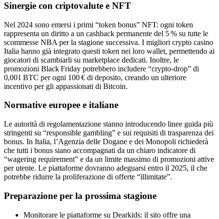
Sinergie con criptovalute e NFT
Nel 2024 sono emersi i primi “token bonus” NFT: ogni token
rappresenta un diritto a un cashback permanente del 5 % su tutte le
scommesse NBA per la stagione successiva. I migliori crypto casino
Italia hanno già integrato questi token nei loro wallet, permettendo ai
giocatori di scambiarli su marketplace dedicati. Inoltre, le
promozioni Black Friday potrebbero includere “crypto‑drop” di
0,001 BTC per ogni 100 € di deposito, creando un ulteriore
incentivo per gli appassionati di Bitcoin.
Normative europee e italiane
Le autorità di regolamentazione stanno introducendo linee guida più
stringenti su “responsible gambling” e sui requisiti di trasparenza dei
bonus. In Italia, l’Agenzia delle Dogane e dei Monopoli richiederà
che tutti i bonus siano accompagnati da un chiaro indicatore di
“wagering requirement” e da un limite massimo di promozioni attive
per utente. Le piattaforme dovranno adeguarsi entro il 2025, il che
potrebbe ridurre la proliferazione di offerte “illimitate”.
Preparazione per la prossima stagione
Monitorare le piattaforme su Dearkids: il sito offre una