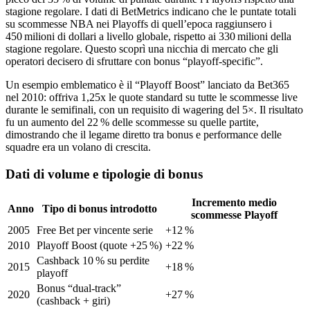
stagione regolare. I dati di BetMetrics indicano che le puntate totali
su scommesse NBA nei Playoffs di quell’epoca raggiunsero i
450 milioni di dollari a livello globale, rispetto ai 330 milioni della
stagione regolare. Questo scoprì una nicchia di mercato che gli
operatori decisero di sfruttare con bonus “playoff‑specific”.
Un esempio emblematico è il “Playoff Boost” lanciato da Bet365
nel 2010: offriva 1,25x le quote standard su tutte le scommesse live
durante le semifinali, con un requisito di wagering del 5×. Il risultato
fu un aumento del 22 % delle scommesse su quelle partite,
dimostrando che il legame diretto tra bonus e performance delle
squadre era un volano di crescita.
Dati di volume e tipologie di bonus
Incremento medio
Anno
Tipo di bonus introdotto
scommesse Playoff
2005
Free Bet per vincente serie
+12 %
2010
Playoff Boost (quote +25 %)
+22 %
Cashback 10 % su perdite
2015
+18 %
playoff
Bonus “dual‑track”
2020
+27 %
(cashback + giri)