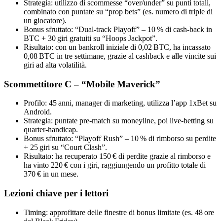
Strategia: utilizzo di scommesse “over/under” su punti totali,
combinato con puntate su “prop bets” (es. numero di triple di
un giocatore).
Bonus sfruttato: “Dual‑track Playoff” – 10 % di cash‑back in
BTC + 30 giri gratuiti su “Hoops Jackpot”.
Risultato: con un bankroll iniziale di 0,02 BTC, ha incassato
0,08 BTC in tre settimane, grazie al cashback e alle vincite sui
giri ad alta volatilità.
Scommettitore C – “Mobile Maverick”
Profilo: 45 anni, manager di marketing, utilizza l’app 1xBet su
Android.
Strategia: puntate pre‑match su moneyline, poi live‑betting su
quarter‑handicap.
Bonus sfruttato: “Playoff Rush” – 10 % di rimborso su perdite
+ 25 giri su “Court Clash”.
Risultato: ha recuperato 150 € di perdite grazie al rimborso e
ha vinto 220 € con i giri, raggiungendo un profitto totale di
370 € in un mese.
Lezioni chiave per i lettori
Timing: approfittare delle finestre di bonus limitate (es. 48 ore