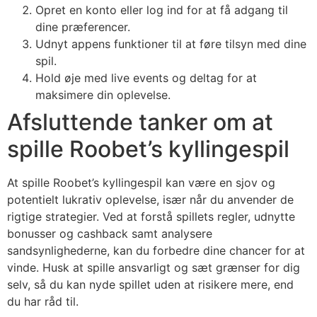
Opret en konto eller log ind for at få adgang til
dine præferencer.
Udnyt appens funktioner til at føre tilsyn med dine
spil.
Hold øje med live events og deltag for at
maksimere din oplevelse.
Afsluttende tanker om at
spille Roobet’s kyllingespil
At spille Roobet’s kyllingespil kan være en sjov og
potentielt lukrativ oplevelse, især når du anvender de
rigtige strategier. Ved at forstå spillets regler, udnytte
bonusser og cashback samt analysere
sandsynlighederne, kan du forbedre dine chancer for at
vinde. Husk at spille ansvarligt og sæt grænser for dig
selv, så du kan nyde spillet uden at risikere mere, end
du har råd til.