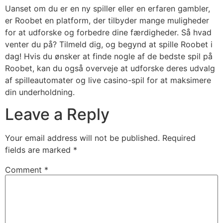
Uanset om du er en ny spiller eller en erfaren gambler,
er Roobet en platform, der tilbyder mange muligheder
for at udforske og forbedre dine færdigheder. Så hvad
venter du på? Tilmeld dig, og begynd at spille Roobet i
dag! Hvis du ønsker at finde nogle af de bedste spil på
Roobet, kan du også overveje at udforske deres udvalg
af spilleautomater og live casino-spil for at maksimere
din underholdning.
Leave a Reply
Your email address will not be published.
Required
fields are marked
*
Comment
*