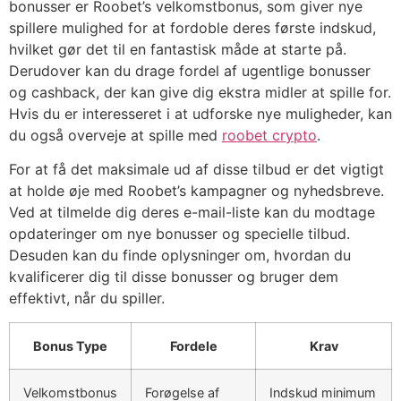
bonusser er Roobet’s velkomstbonus, som giver nye
spillere mulighed for at fordoble deres første indskud,
hvilket gør det til en fantastisk måde at starte på.
Derudover kan du drage fordel af ugentlige bonusser
og cashback, der kan give dig ekstra midler at spille for.
Hvis du er interesseret i at udforske nye muligheder, kan
du også overveje at spille med
roobet crypto
.
For at få det maksimale ud af disse tilbud er det vigtigt
at holde øje med Roobet’s kampagner og nyhedsbreve.
Ved at tilmelde dig deres e-mail-liste kan du modtage
opdateringer om nye bonusser og specielle tilbud.
Desuden kan du finde oplysninger om, hvordan du
kvalificerer dig til disse bonusser og bruger dem
effektivt, når du spiller.
Bonus Type
Fordele
Krav
Velkomstbonus
Forøgelse af
Indskud minimum