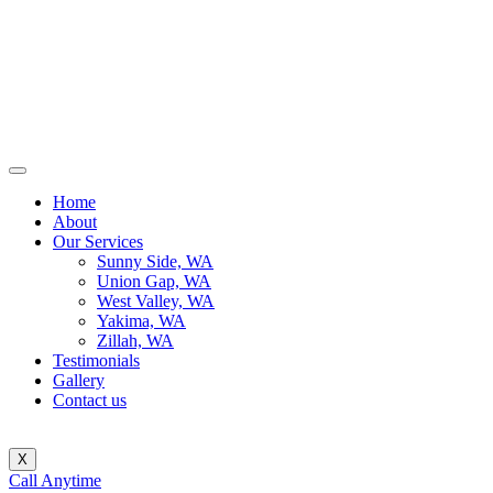
Home
About
Our Services
Sunny Side, WA
Union Gap, WA
West Valley, WA
Yakima, WA
Zillah, WA
Testimonials
Gallery
Contact us
X
Call Anytime