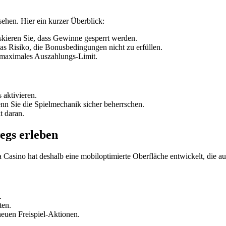
sehen. Hier ein kurzer Überblick:
kieren Sie, dass Gewinne gesperrt werden.
as Risiko, die Bonusbedingungen nicht zu erfüllen.
maximales Auszahlungs‑Limit.
aktivieren.
wenn Sie die Spielmechanik sicher beherrschen.
t daran.
egs erleben
Casino hat deshalb eine mobiloptimierte Oberfläche entwickelt, die auf
.
ten.
neuen Freispiel‑Aktionen.