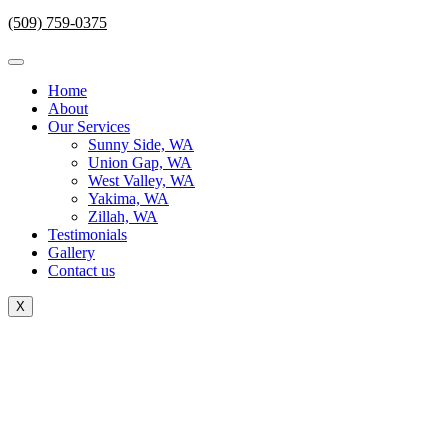
(509) 759-0375
Home
About
Our Services
Sunny Side, WA
Union Gap, WA
West Valley, WA
Yakima, WA
Zillah, WA
Testimonials
Gallery
Contact us
X