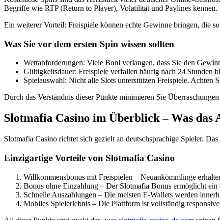
Begriffe wie RTP (Return to Player), Volatilität und Paylines kennen.
Ein weiterer Vorteil: Freispiele können echte Gewinne bringen, die sof
Was Sie vor dem ersten Spin wissen sollten
Wettanforderungen: Viele Boni verlangen, dass Sie den Gewinn
Gültigkeitsdauer: Freispiele verfallen häufig nach 24 Stunden b
Spielauswahl: Nicht alle Slots unterstützen Freispiele. Achten Si
Durch das Verständnis dieser Punkte minimieren Sie Überraschungen
Slotmafia Casino im Überblick – Was das
Slotmafia Casino richtet sich gezielt an deutschsprachige Spieler. Das
Einzigartige Vorteile von Slotmafia Casino
Willkommensbonus mit Freispielen – Neuankömmlinge erhalten 
Bonus ohne Einzahlung – Der Slotmafia Bonus ermöglicht ein ers
Schnelle Auszahlungen – Die meisten E‑Wallets werden innerh
Mobiles Spielerlebnis – Die Plattform ist vollständig responsi