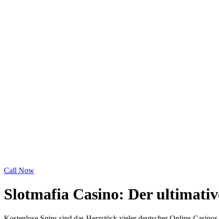
Call Now
Slotmafia Casino: Der ultimativ
Kostenlose Spins sind das Herzstück vieler deutscher Online‑Casinos.