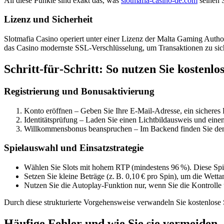
All diese Punkte sind exakt das, was
slotmafia-casino-de.com
seinen S
Lizenz und Sicherheit
Slotmafia Casino operiert unter einer Lizenz der Malta Gaming Autho
das Casino modernste SSL‑Verschlüsselung, um Transaktionen zu sic
Schritt‑für‑Schritt: So nutzen Sie kostenlo
Registrierung und Bonusaktivierung
Konto eröffnen – Geben Sie Ihre E‑Mail-Adresse, ein sicheres
Identitätsprüfung – Laden Sie einen Lichtbildausweis und ein
Willkommensbonus beanspruchen – Im Backend finden Sie den Bu
Spielauswahl und Einsatzstrategie
Wählen Sie Slots mit hohem RTP (mindestens 96 %). Diese Spie
Setzen Sie kleine Beträge (z. B. 0,10 € pro Spin), um die Wetta
Nutzen Sie die Autoplay‑Funktion nur, wenn Sie die Kontrolle
Durch diese strukturierte Vorgehensweise verwandeln Sie kostenlose 
Häufige Fehler und wie Sie sie vermeiden