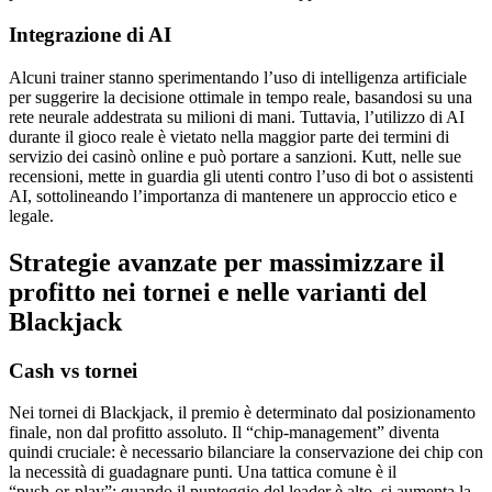
Integrazione di AI
Alcuni trainer stanno sperimentando l’uso di intelligenza artificiale
per suggerire la decisione ottimale in tempo reale, basandosi su una
rete neurale addestrata su milioni di mani. Tuttavia, l’utilizzo di AI
durante il gioco reale è vietato nella maggior parte dei termini di
servizio dei casinò online e può portare a sanzioni. Kutt, nelle sue
recensioni, mette in guardia gli utenti contro l’uso di bot o assistenti
AI, sottolineando l’importanza di mantenere un approccio etico e
legale.
Strategie avanzate per massimizzare il
profitto nei tornei e nelle varianti del
Blackjack
Cash vs tornei
Nei tornei di Blackjack, il premio è determinato dal posizionamento
finale, non dal profitto assoluto. Il “chip‑management” diventa
quindi cruciale: è necessario bilanciare la conservazione dei chip con
la necessità di guadagnare punti. Una tattica comune è il
“push‑or‑play”: quando il punteggio del leader è alto, si aumenta la