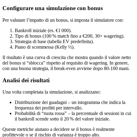
Configurare una simulazione con bonus
Per valutare l’impatto di un bonus, si imposta il simulatore con:
Bankroll iniziale (es. €1 000).
Tipo di bonus (100 % match fino a €200, 30× wagering).
Strategia di base (tabella EV predefinita).
Piano di scommessa (Kelly ½).
Il risultato è una curva di crescita che mostra quando il valore netto
del bonus si “sblocca” rispetto al requisito di wagering. In genere,
con una buona strategia, il break‑even avviene dopo 80‑100 mani.
Analisi dei risultati
Una volta completata la simulazione, si analizzano:
Distribuzione dei guadagni – un istogramma che indica la
frequenza dei profitti per intervallo.
Probabilità di “ruota rossa” – la percentuale di sessioni in cui
il bankroll scende sotto il 20 % del valore iniziale.
Queste metriche aiutano a decidere se il bonus è realmente
profittevole o se il rischio di varianza è troppo alto.