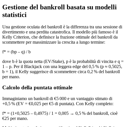
Gestione del bankroll basata su modelli
statistici
Una gestione oculata del bankroll è la differenza tra una sessione di
divertimento e una perdita catastrofica. Il modello più famoso è il
Kelly Criterion, che definisce la frazione ottimale del bankroll da
scommettere per massimizzare la crescita a lungo termine:
f* = (bp – q) / b
dove b è la quota netta (EV/Stake), p è la probabilità di vincita e q =
1 – p. Per il Blackjack con una leggera edge del 0,5 % (p ≈ 0,5025,
b = 1), il Kelly suggerisce di scommettere circa 0,2 % del bankroll
per mano.
Calcolo della puntata ottimale
Immaginiamo un bankroll di €5 000 e un vantaggio stimato di
+0,5 % (EV = €0,025 per €5 di puntata). Con Kelly completo:
f* = (1×0,5025 – 0,4975) / 1 = 0,005 → 0,5 % del bankroll, cioè
€25 per mano.