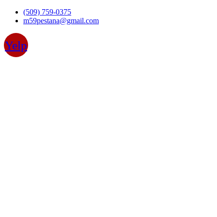
Skip
(509) 759-0375
to
m59pestana@gmail.com
content
Yelp