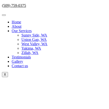
(509) 759-0375
Home
About
Our Services
Sunny Side, WA
Union Gap, WA
West Valley, WA
Yakima, WA
Zillah, WA
Testimonials
Gallery
Contact us
X