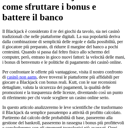
come sfruttare i bonus e
battere il banco
Il Blackjack è considerato il re dei giochi da tavolo, sia nei casinò
tradizionali che nelle piattaforme digitali. La sua popolarità deriva
dalla combinazione di semplicità delle regole e dalla possibilità, per
il giocatore più preparato, di ridurre il margine del banco a pochi
centesimi. Quando si passa dal feltro fisico allo schermo del
computer, però, entrano in gioco nuovi fattori: la velocità delle mani,
i bonus di benvenuto e le politiche di pagamento dei casinò online.
Per confrontare le offerte più vantaggiose, visita il nostro confronto
di
casinò non aams
, dove troverai le piattaforme più affidabili per
giocare a Blackjack con bonus reali. Kutt, con le sue recensioni
dettagliate, valuta la sicurezza dei pagamenti, la qualità delle
promozioni e la trasparenza delle licenze, diventando così un punto
di riferimento per chi vuole scegliere un casino online serio.
In questo articolo analizzeremo le leve scientifiche che trasformano
il Blackjack da semplice passatempo a attività di profitto calcolato.
Partiremo dal calcolo delle probabilità di base, passeremo alla
gestione del bankroll, passeremo in rassegna i bonus più profittevoli
e concluderemo con gli strumenti tecnologici più avanzati. Ogni