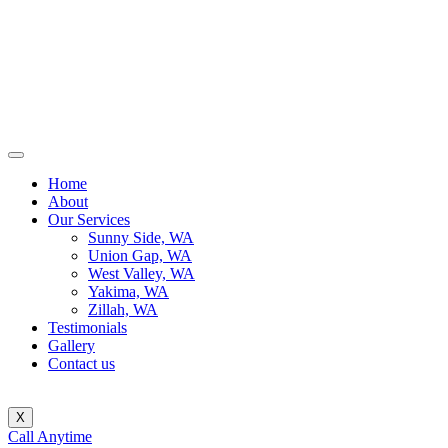
Home
About
Our Services
Sunny Side, WA
Union Gap, WA
West Valley, WA
Yakima, WA
Zillah, WA
Testimonials
Gallery
Contact us
X
Call Anytime