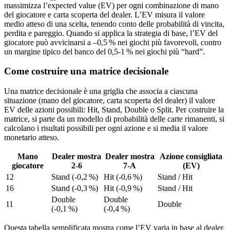
massimizza l’expected value (EV) per ogni combinazione di mano
del giocatore e carta scoperta del dealer. L’EV misura il valore
medio atteso di una scelta, tenendo conto delle probabilità di vincita,
perdita e pareggio. Quando si applica la strategia di base, l’EV del
giocatore può avvicinarsi a –0,5 % nei giochi più favorevoli, contro
un margine tipico del banco del 0,5‑1 % nei giochi più “hard”.
Come costruire una matrice decisionale
Una matrice decisionale è una griglia che associa a ciascuna
situazione (mano del giocatore, carta scoperta del dealer) il valore
EV delle azioni possibili: Hit, Stand, Double o Split. Per costruire la
matrice, si parte da un modello di probabilità delle carte rimanenti, si
calcolano i risultati possibili per ogni azione e si media il valore
monetario atteso.
Mano
Dealer mostra
Dealer mostra
Azione consigliata
giocatore
2‑6
7‑A
(EV)
12
Stand (‑0,2 %)
Hit (‑0,6 %)
Stand / Hit
16
Stand (‑0,3 %)
Hit (‑0,9 %)
Stand / Hit
Double
Double
11
Double
(‑0,1 %)
(‑0,4 %)
Questa tabella semplificata mostra come l’EV varia in base al dealer.